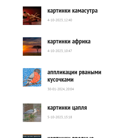
картинки камасутра
4-10-2023, 12:40
37
308
0
картинки африка
4-10-2023, 10:47
2
380
0
аппликации рваными
кусочками
30-01-2024, 20:04
1
389
0
картинки цапля
5-10-2023, 15:18
3
722
0