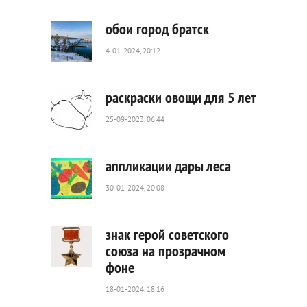
303
0
обои город братск
4-01-2024, 20:12
136
0
раскраски овощи для 5 лет
25-09-2023, 06:44
342
0
аппликации дары леса
30-01-2024, 20:08
1
468
0
знак герой советского
союза на прозрачном
фоне
1
095
18-01-2024, 18:16
0