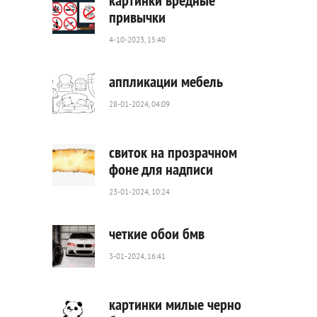
картинки вредные
привычки
4-10-2023, 15:40
5
538
0
аппликации мебель
28-01-2024, 04:09
1
305
0
свиток на прозрачном
фоне для надписи
23-01-2024, 10:24
3
017
0
четкие обои бмв
3-01-2024, 16:41
93
0
картинки милые черно