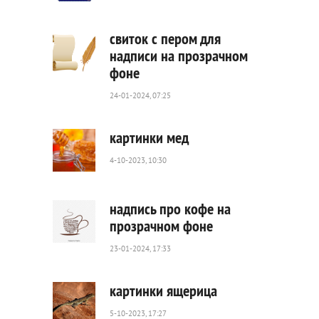
4
242
0
свиток с пером для
надписи на прозрачном
фоне
3
280
24-01-2024, 07:25
0
картинки мед
4-10-2023, 10:30
1
769
0
надпись про кофе на
прозрачном фоне
23-01-2024, 17:33
4
275
0
картинки ящерица
5-10-2023, 17:27