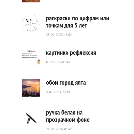
5
111
0
раскраски по цифрам или
точкам для 5 лет
25-09-2023, 18:04
2
713
0
картинки рефлексия
6-10-2023, 01:45
4
480
0
обои город ялта
4-01-2024, 23:19
3
602
0
ручка белая на
прозрачном фоне
26-01-2024, 03:42
3