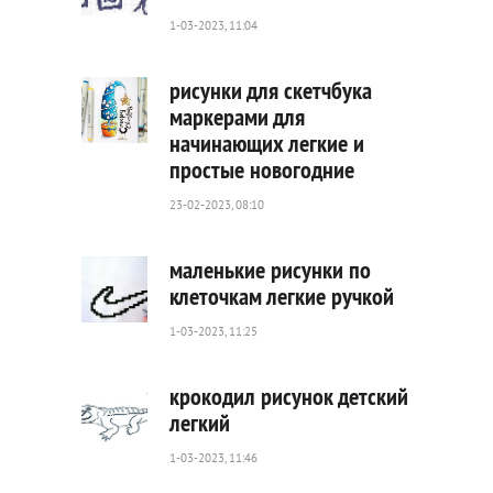
1-03-2023, 11:04
392
0
рисунки для скетчбука
маркерами для
начинающих легкие и
1
простые новогодние
099
0
23-02-2023, 08:10
маленькие рисунки по
клеточкам легкие ручкой
1-03-2023, 11:25
734
0
крокодил рисунок детский
легкий
1-03-2023, 11:46
459
0