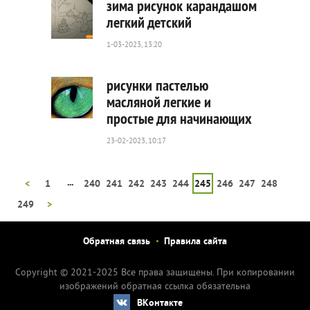
зима рисунок карандашом
легкий детский
1-03-2023, 13:20
321
0
рисунки пастелью
масляной легкие и
простые для начинающих
319
0
23-02-2023, 10:17
...
<
1
240
241
242
243
244
245
246
247
248
249
>
Обратная связь
Правила сайта
Copyright © 2021-2025 Все права защищены. При копировании
изображений обратная ссылка обязательна
ВКонтакте