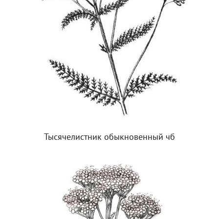
Тысячелистник обыкновенный чб