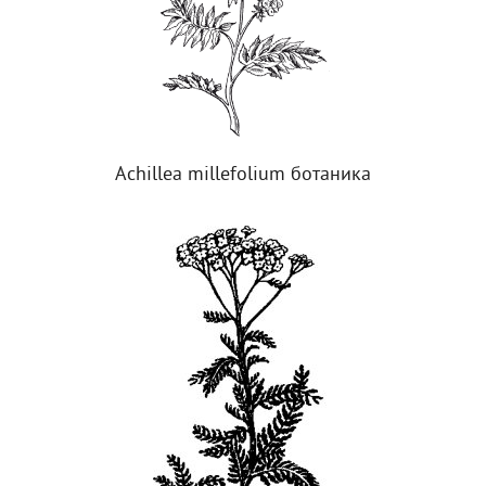
Achillea millefolium ботаника