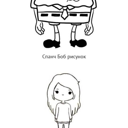
Спанч Боб рисунок