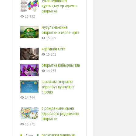
туған күніңмен
құттықтау ер адамға
открытка
15 932
мусульманские
открытки хэерле иртэ
15 859
картинки секс
15 202
открытка қайырлы таң
14 953
сахалыы открытка
тереебут куннунэн
эгэрдэ
14 744
с рождением сына
взрослого родителям
открытки
13 271
раскраски машинки