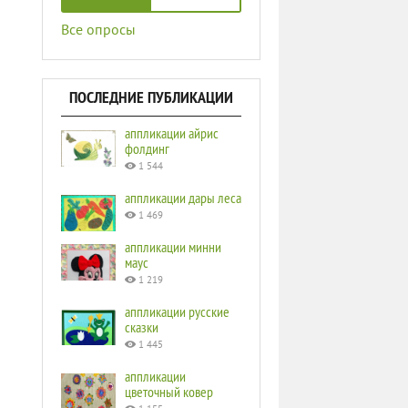
Все опросы
ПОСЛЕДНИЕ ПУБЛИКАЦИИ
аппликации айрис
фолдинг
1 544
аппликации дары леса
1 469
аппликации минни
маус
1 219
аппликации русские
сказки
1 445
аппликации
цветочный ковер