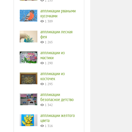
1 155
аппликации рваными
кусочками
1 389
аппликации лесная
фея
1 265
аппликации из
мастики
1 290
аппликации из
косточек
1 295
аппликации
безопасное детство
1 342
аппликации желтого
цвета
1 316