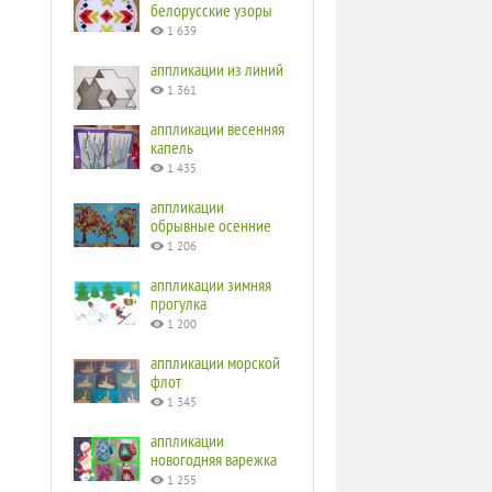
белорусские узоры
1 639
аппликации из линий
1 361
аппликации весенняя
капель
1 435
аппликации
обрывные осенние
1 206
аппликации зимняя
прогулка
1 200
аппликации морской
флот
1 345
аппликации
новогодняя варежка
1 255