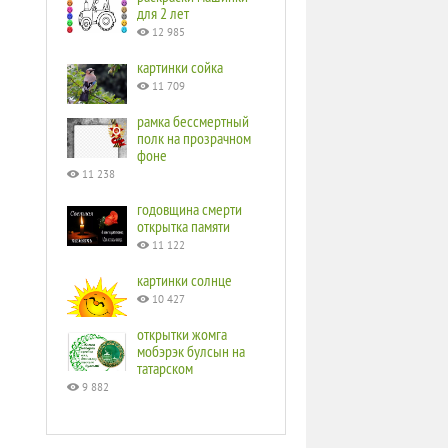
для 2 лет
12 985
картинки сойка
11 709
рамка бессмертный
полк на прозрачном
фоне
11 238
годовщина смерти
открытка памяти
11 122
картинки солнце
10 427
открытки жомга
мобэрэк булсын на
татарском
9 882