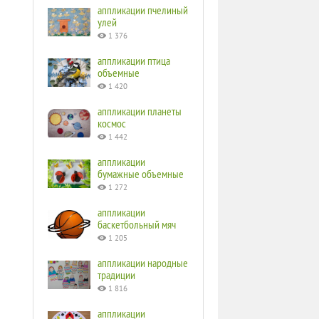
аппликации пчелиный
улей
1 376
аппликации птица
объемные
1 420
аппликации планеты
космос
1 442
аппликации
бумажные объемные
1 272
аппликации
баскетбольный мяч
1 205
аппликации народные
традиции
1 816
аппликации