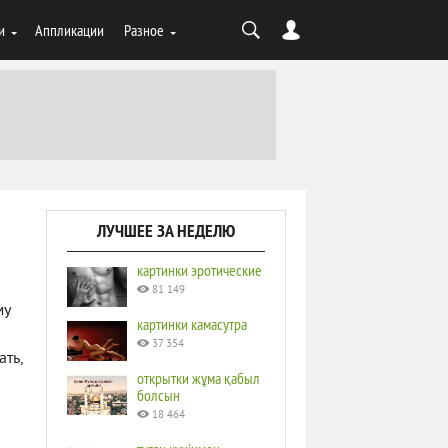
и
Аппликации
Разное
ЛУЧШЕЕ ЗА НЕДЕЛЮ
картинки эротические
81 149
му
картинки камасутра
37 354
ать,
открытки жұма қабыл
болсын
18 464