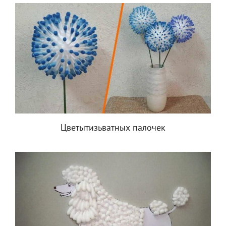
Цветытизьватных палочек