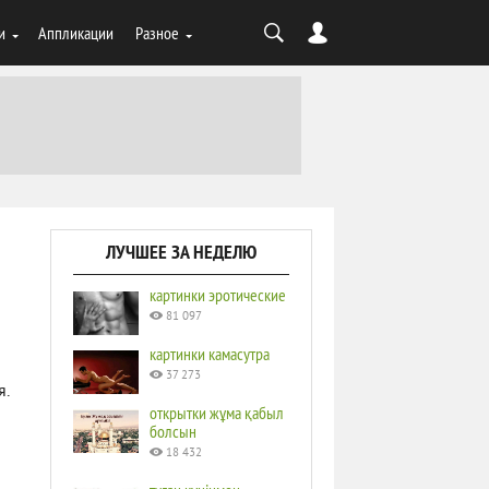
и
Аппликации
Разное
ЛУЧШЕЕ ЗА НЕДЕЛЮ
картинки эротические
81 097
картинки камасутра
37 273
я.
открытки жұма қабыл
болсын
18 432