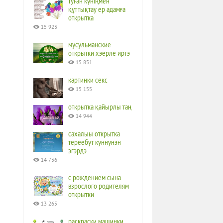
туған күніңмен
құттықтау ер адамға
открытка
15 923
мусульманские
открытки хэерле иртэ
15 851
картинки секс
15 155
открытка қайырлы таң
14 944
сахалыы открытка
тереебут куннунэн
эгэрдэ
14 736
с рождением сына
взрослого родителям
открытки
13 265
раскраски машинки