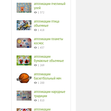
аппликации пчелиный
улей
1 372
аппликации птица
объемные
1 418
аппликации планеты
космос
1 437
аппликации
бумажные объемные
1 269
аппликации
баскетбольный мяч
1 200
аппликации народные
традиции
1 810
аппликации