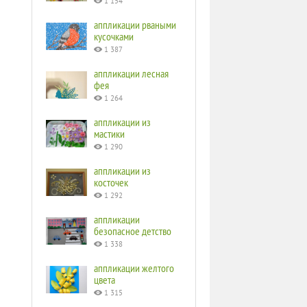
1 154
аппликации рваными
кусочками
1 387
аппликации лесная
фея
1 264
аппликации из
мастики
1 290
аппликации из
косточек
1 292
аппликации
безопасное детство
1 338
аппликации желтого
цвета
1 315