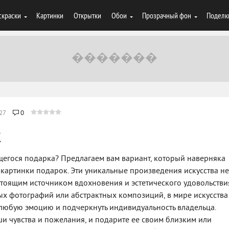
скраски
Картинки
Открытки
Обои
Прозрачный фон
Поделк
27
0
к
егося подарка? Предлагаем вам вариант, который наверняка
 картинки подарок. Эти уникальные произведения искусства не
астоящим источником вдохновения и эстетического удовольстви
ых фотографий или абстрактных композиций, в мире искусства
 любую эмоцию и подчеркнуть индивидуальность владельца.
ши чувства и пожелания, и подарите ее своим близким или