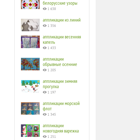
белорусские узоры
1 638
аппликации из линий
1 356
аппликации весенняя
капель
1 433
аппликации
обрывные осенние
1 205
аппликации зимняя
прогулка
1 197
аппликации морской
флот
1 345
аппликации
новогодняя варежка
1 251