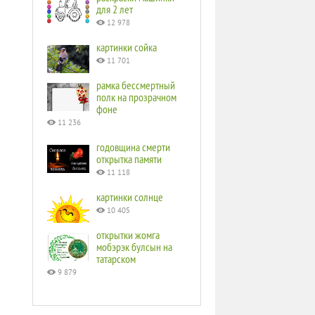
для 2 лет
12 978
картинки сойка
11 701
рамка бессмертный
полк на прозрачном
фоне
11 236
годовщина смерти
открытка памяти
11 118
картинки солнце
10 405
открытки жомга
мобэрэк булсын на
татарском
9 879