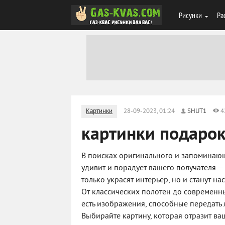
Рисунки
Ра
Картинки
28-09-2023, 01:24
SHUT1
4
картинки подаро
В поисках оригинального и запоминающ
удивит и порадует вашего получателя —
только украсят интерьер, но и станут н
От классических полотен до современн
есть изображения, способные передать
Выбирайте картину, которая отразит ва