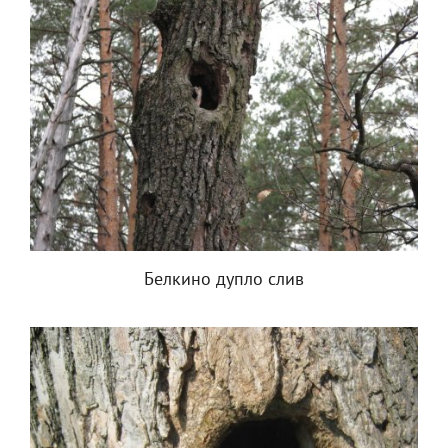
Белкино дупло слив