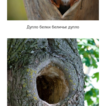
Дупло белки беличье дупло