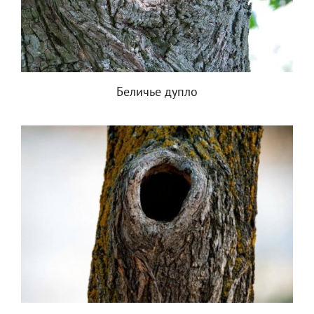
Беличье дупло