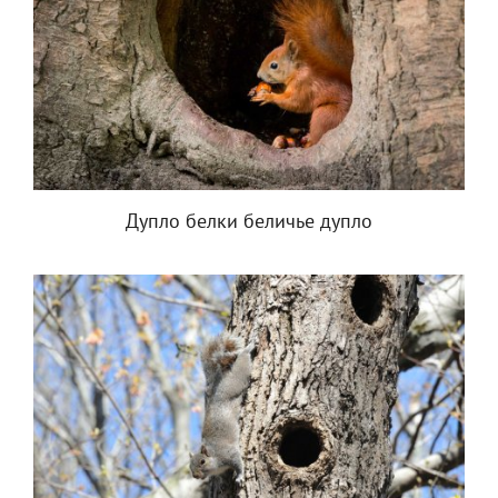
Дупло белки беличье дупло