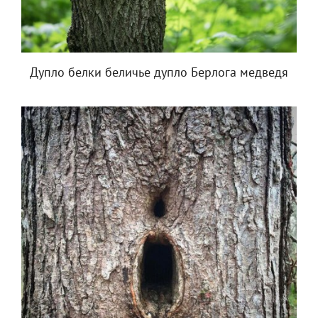
Дупло белки беличье дупло Берлога медведя