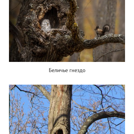
Беличье гнездо