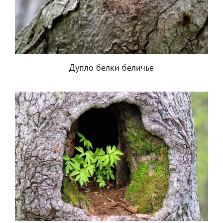
Дупло белки беличье