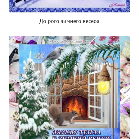
До.рого эимнего весеоа