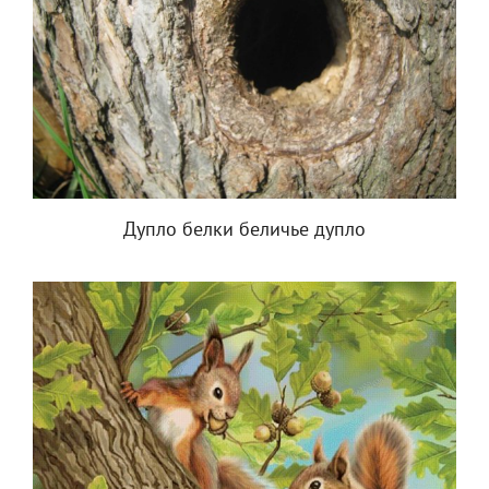
Дупло белки беличье дупло