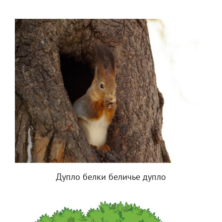
Дупло белки беличье дупло