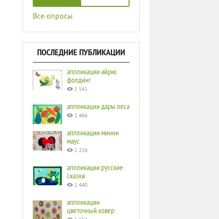
Все опросы
ПОСЛЕДНИЕ ПУБЛИКАЦИИ
аппликации айрис
фолдинг
1 541
аппликации дары леса
1 466
аппликации минни
маус
1 216
аппликации русские
сказки
1 440
аппликации
цветочный ковер