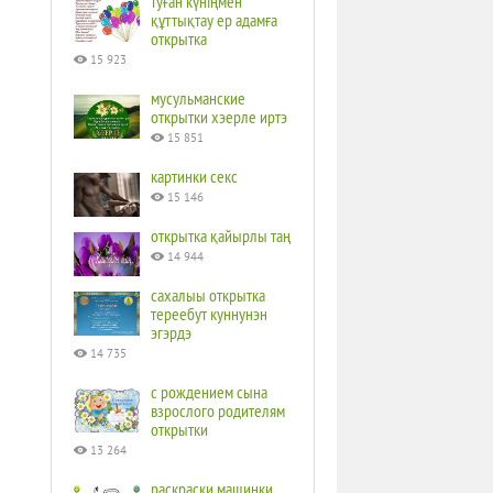
туған күніңмен
құттықтау ер адамға
открытка
15 923
мусульманские
открытки хэерле иртэ
15 851
картинки секс
15 146
открытка қайырлы таң
14 944
сахалыы открытка
тереебут куннунэн
эгэрдэ
14 735
с рождением сына
взрослого родителям
открытки
13 264
раскраски машинки