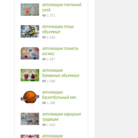
аппликации пчелиный
улей
1 372
аппликации птица
объемные
1 418
аппликации планеты
космос
1 437
аппликации
бумажные объемные
1 268
аппликации
баскетбольный мяч
1 200
аппликации народные
традиции
1 810
аппликации