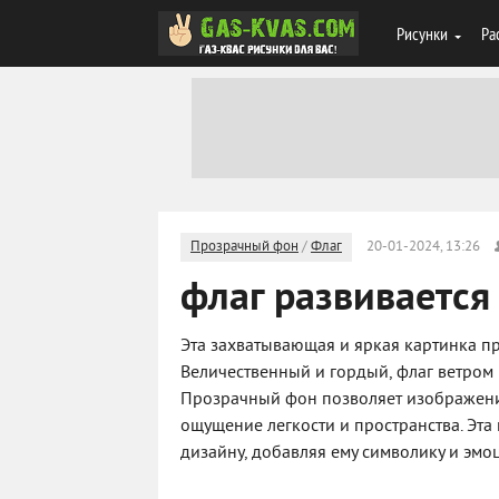
Рисунки
Ра
Прозрачный фон
/
Флаг
20-01-2024, 13:26
флаг развивается
Эта захватывающая и яркая картинка пр
Величественный и гордый, флаг ветром 
Прозрачный фон позволяет изображени
ощущение легкости и пространства. Эт
дизайну, добавляя ему символику и эм