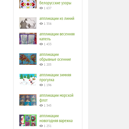
белорусские узоры
1 637
аппликации из линий
1 356
аппликации весенняя
капель
1 433
аппликации
обрывные осенние
1 205
аппликации зимняя
прогулка
1 196
аппликации морской
флот
1 345
аппликации
новогодняя варежка
1 251