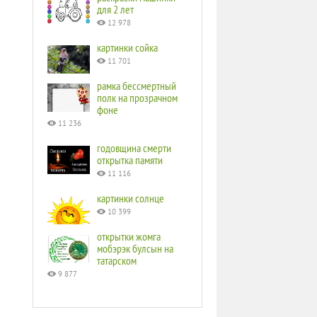
для 2 лет
12 978
картинки сойка
11 701
рамка бессмертный
полк на прозрачном
фоне
11 236
годовщина смерти
открытка памяти
11 116
картинки солнце
10 399
открытки жомга
мобэрэк булсын на
татарском
9 877