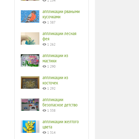
1 154
аппликации рваными
кусочками
1 387
аппликации лесная
фея
1 262
аппликации из
мастики
1 290
аппликации из
косточек
1 292
аппликации
безопасное детство
1 338
аппликации желтого
цвета
1 314