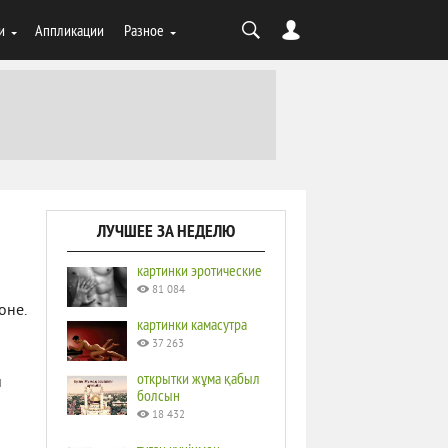
и
Аппликации
Разное
ЛУЧШЕЕ ЗА НЕДЕЛЮ
картинки эротические
81 084
оне.
картинки камасутра
37 263
открытки жұма қабыл
и
болсын
18 432