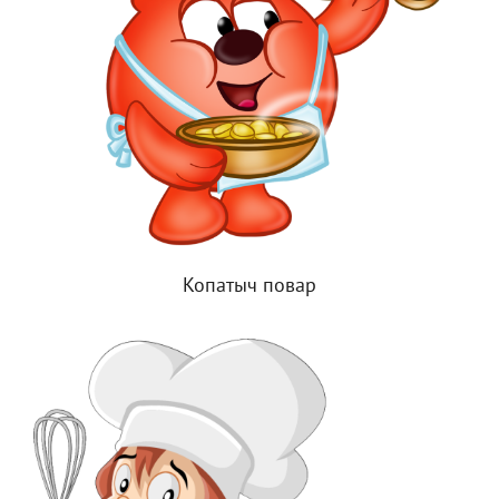
Копатыч повар