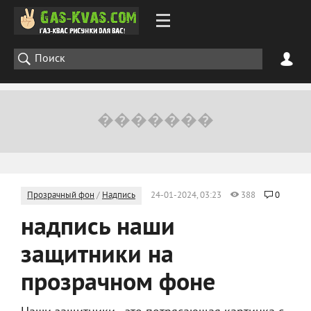
Прозрачный фон
/
Надпись
24-01-2024, 03:23
388
0
надпись наши
защитники на
прозрачном фоне