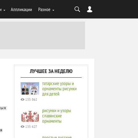
и
Аппликации
Разное
ЛУЧШЕЕ ЗА НЕДЕЛЮ
татарские узоры и
орнаменты рисунки
для детей
135 862
ных
рисунки и узоры
славянские
орнаменты
135 627
уя
простые русские