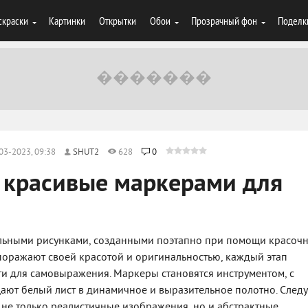
скраски
Картинки
Открытки
Обои
Прозрачный фон
Поделк
03-2023, 09:38
SHUT2
628
0
 красивые маркерами для
тельными рисунками, созданными поэтапно при помощи красоч
 поражают своей красотой и оригинальностью, каждый этап
и для самовыражения. Маркеры становятся инструментом, с
ют белый лист в динамичное и выразительное полотно. След
 не только реалистичные изображения, но и абстрактные