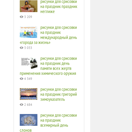
рисунки для срисовки
на праздник праздник
неглиже
3 209
рисунки для срисовки
на праздник
международный день
«города за жизнь»
3 033
рисунки для срисовки
на праздник день
памяти всех жертв
применения химического оружия
4 349
рисунки для срисовки
на праздник григорий
зимоуказатель
2 684
рисунки для срисовки
на праздник
всемирный день
слонов