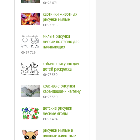
98 071
картинки животных
рисунки милые
97 958
милые рисунки
легкие поэтапно для
начинающих
97 719
собачка рисунок для
детей раскраска
97 550
красивые рисунки
карандашами на тему
97 550
детские рисунки
лесные ягоды
97 494
рисунки милые и
няшные животные