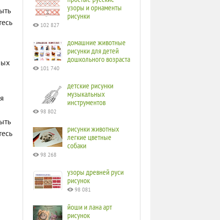
узоры и орнаменты
ыть
рисунки
тесь
102 827
домашние животные
рисунки для детей
дошкольного возраста
ных
101 740
детские рисунки
музыкальных
уя
инструментов
98 802
ыть
рисунки животных
тесь
легкие цветные
собаки
98 268
узоры древней руси
рисунок
98 081
йоши и лана арт
рисунок