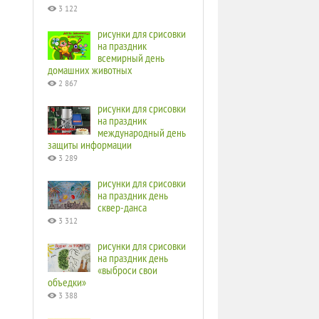
3 122
рисунки для срисовки
на праздник
всемирный день
домашних животных
2 867
рисунки для срисовки
на праздник
международный день
защиты информации
3 289
рисунки для срисовки
на праздник день
сквер-данса
3 312
рисунки для срисовки
на праздник день
«выброси свои
объедки»
3 388