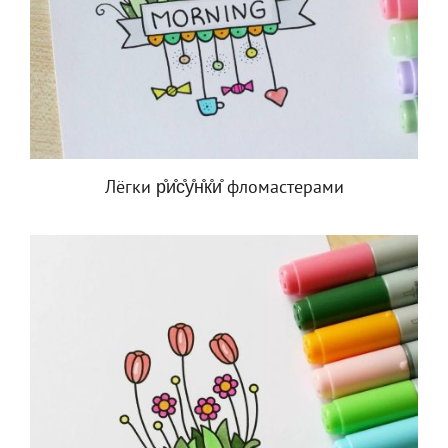
Лёгки р̊и̊с̊у̊н̊к̊и̊ фломастерами