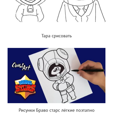
Тара срисовать
Рисунки Браво старс лёгкие поэтапно