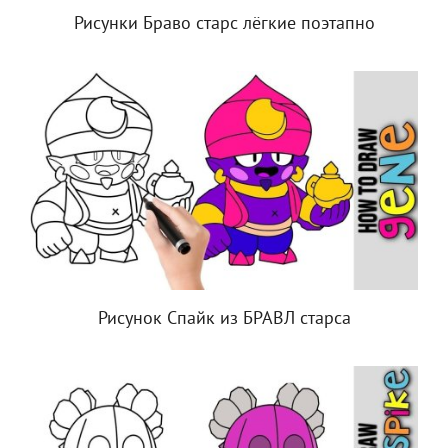
Рисунки Браво старс лёгкие поэтапно
Рисунок Спайк из БРАВЛ старса