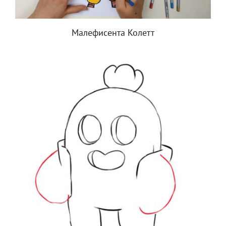
Малефисента Колетт