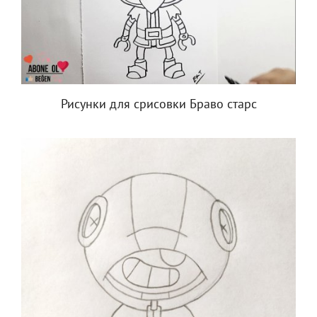
Рисунки для срисовки Браво старс