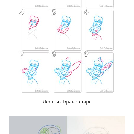
Леон из Браво старс