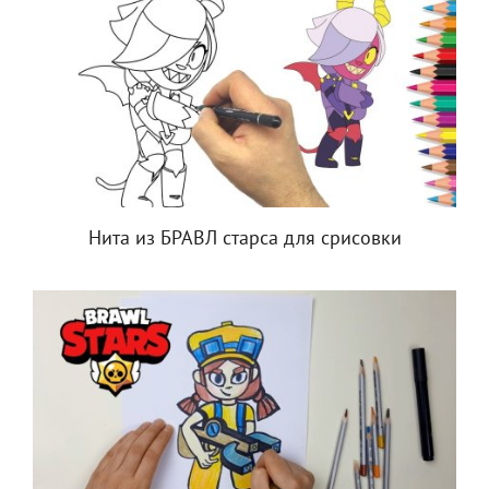
Нита из БРАВЛ старса для срисовки