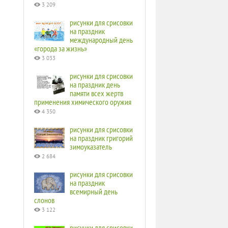
3 209
рисунки для срисовки
на праздник
международный день
«города за жизнь»
3 033
рисунки для срисовки
на праздник день
памяти всех жертв
применения химического оружия
4 350
рисунки для срисовки
на праздник григорий
зимоуказатель
2 684
рисунки для срисовки
на праздник
всемирный день
слонов
3 122
рисунки для срисовки