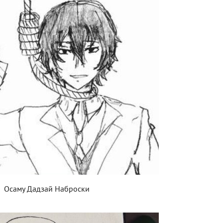
Осаму Дадзай Наброски