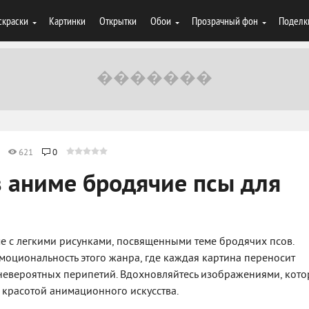
скраски
Картинки
Открытки
Обои
Прозрачный фон
Поделк
621
0
з аниме бродячие псы для
е с легкими рисунками, посвященными теме бродячих псов.
эмоциональность этого жанра, где каждая картина переносит
невероятных перипетий. Вдохновляйтесь изображениями, кот
 красотой анимационного искусства.