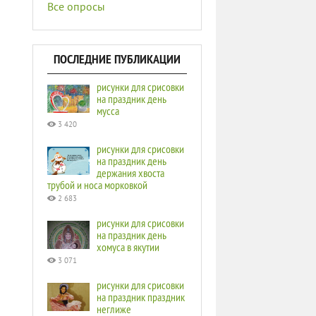
Все опросы
ПОСЛЕДНИЕ ПУБЛИКАЦИИ
рисунки для срисовки
на праздник день
мусса
3 420
рисунки для срисовки
на праздник день
держания хвоста
трубой и носа морковкой
2 683
рисунки для срисовки
на праздник день
хомуса в якутии
3 071
рисунки для срисовки
на праздник праздник
неглиже