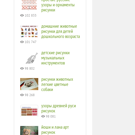
узоры и орнаменты
рисунки
102 833
домашние животные
рисунки для детей
дошкольного возраста
101 747
детские рисунки
музыкальных
инструментов
98 802
рисунки животных
легкие цветные
собаки
98 268
узоры древней руси
рисунок
98 081
йоши и лана арт
рисунок