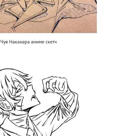
Чуя Накахара аниме скетч