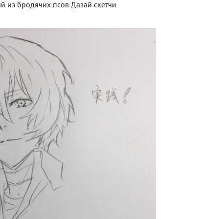
й из бродячих псов Дазай скетчи