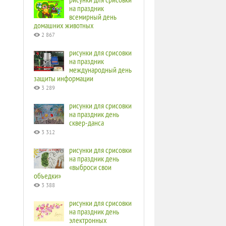
на праздник
всемирный день
домашних животных
2 867
рисунки для срисовки
на праздник
международный день
защиты информации
3 289
рисунки для срисовки
на праздник день
сквер-данса
3 312
рисунки для срисовки
на праздник день
«выброси свои
объедки»
3 388
рисунки для срисовки
на праздник день
электронных