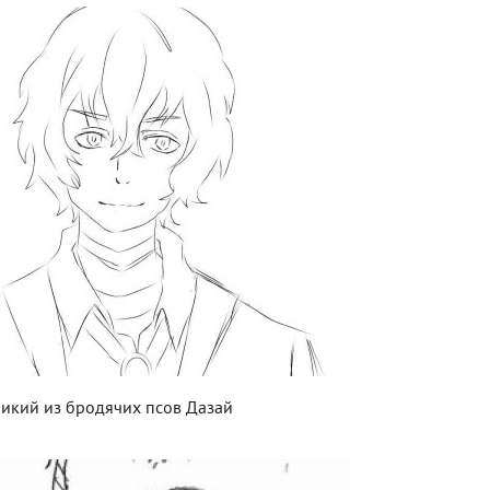
икий из бродячих псов Дазай