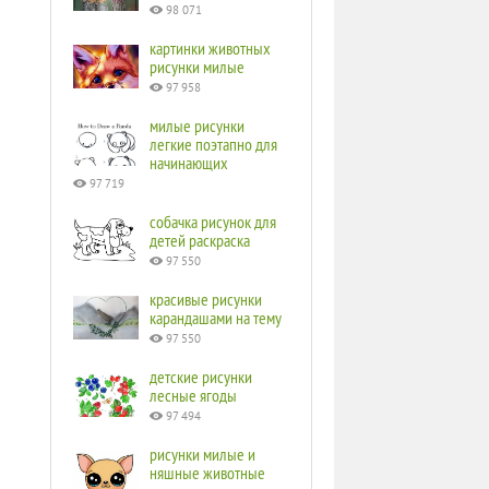
98 071
картинки животных
рисунки милые
97 958
милые рисунки
легкие поэтапно для
начинающих
97 719
собачка рисунок для
детей раскраска
97 550
красивые рисунки
карандашами на тему
97 550
детские рисунки
лесные ягоды
97 494
рисунки милые и
няшные животные