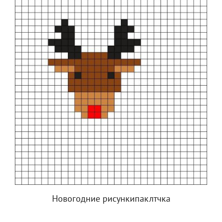
Новогодние рисункипаклтчка