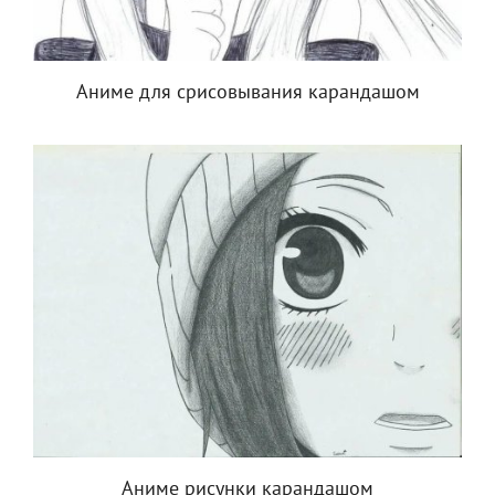
Аниме для срисовывания карандашом
Аниме рисунки карандашом