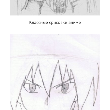
Классные срисовки аниме