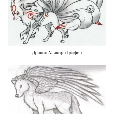
Дракон Аликорн Грифон