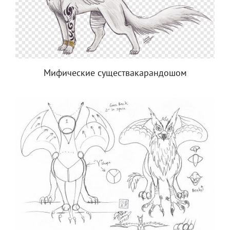
Мифические существакарандошом