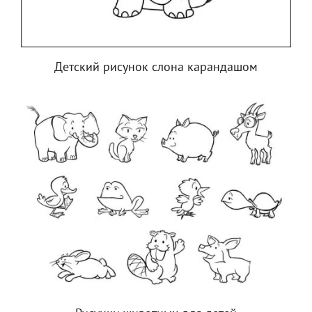
Детский рисунок слона карандашом