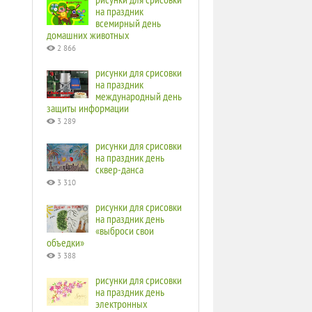
на праздник
всемирный день
домашних животных
2 866
рисунки для срисовки
на праздник
международный день
защиты информации
3 289
рисунки для срисовки
на праздник день
сквер-данса
3 310
рисунки для срисовки
на праздник день
«выброси свои
объедки»
3 388
рисунки для срисовки
на праздник день
электронных