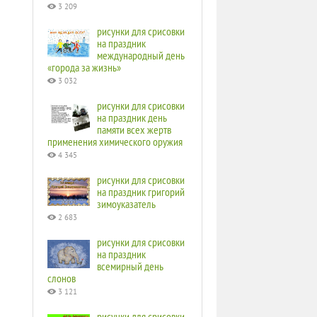
3 209
рисунки для срисовки
на праздник
международный день
«города за жизнь»
3 032
рисунки для срисовки
на праздник день
памяти всех жертв
применения химического оружия
4 345
рисунки для срисовки
на праздник григорий
зимоуказатель
2 683
рисунки для срисовки
на праздник
всемирный день
слонов
3 121
рисунки для срисовки