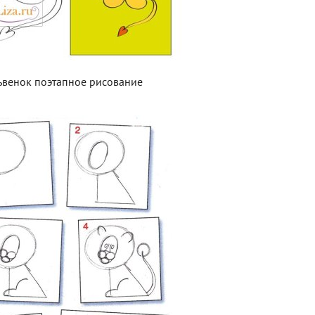
ьвенок поэтапное рисование