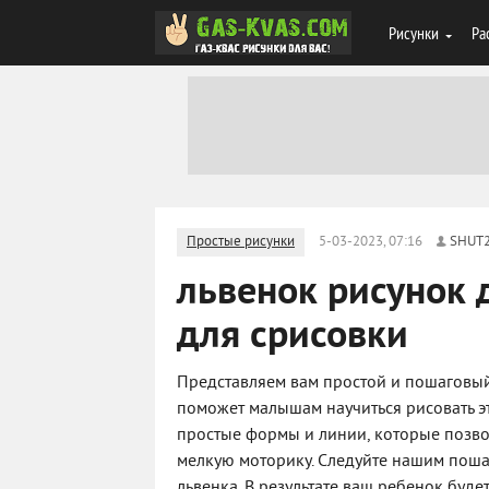
Рисунки
Ра
Простые рисунки
5-03-2023, 07:16
SHUT
львенок рисунок 
для срисовки
Представляем вам простой и пошаговый
поможет малышам научиться рисовать э
простые формы и линии, которые позвол
мелкую моторику. Следуйте нашим поша
львенка. В результате ваш ребенок буд