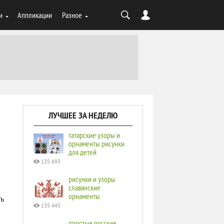
и
Аппликации
Разное
ЛУЧШЕЕ ЗА НЕДЕЛЮ
татарские узоры и
орнаменты рисунки
для детей
135 693
рисунки и узоры
славянские
орнаменты
ь
135 445
простые русские