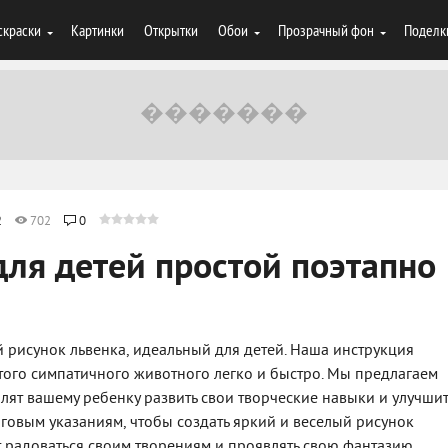
скраски
Картинки
Открытки
Обои
Прозрачный фон
Поделк
2
702
0
для детей простой поэтапно
 рисунок львенка, идеальный для детей. Наша инструкция
того симпатичного животного легко и быстро. Мы предлагаем
ят вашему ребенку развить свои творческие навыки и улучшит
говым указаниям, чтобы создать яркий и веселый рисунок
ет радоваться своим творениям и проявлять свою фантазию.