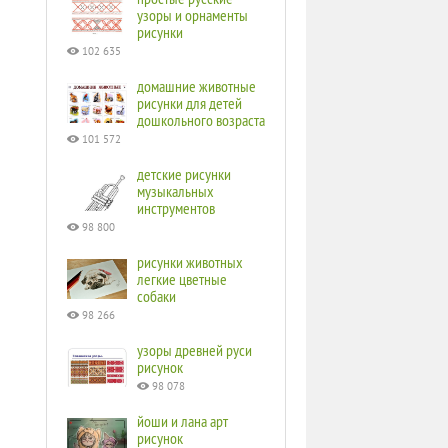
узоры и орнаменты
рисунки
102 635
домашние животные
рисунки для детей
дошкольного возраста
101 572
детские рисунки
музыкальных
инструментов
98 800
рисунки животных
легкие цветные
собаки
98 266
узоры древней руси
рисунок
98 078
йоши и лана арт
рисунок