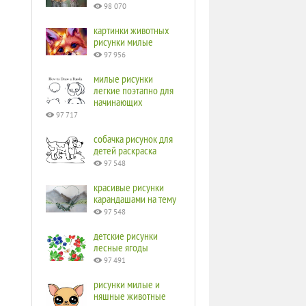
98 070
картинки животных
рисунки милые
97 956
милые рисунки
легкие поэтапно для
начинающих
97 717
собачка рисунок для
детей раскраска
97 548
красивые рисунки
карандашами на тему
97 548
детские рисунки
лесные ягоды
97 491
рисунки милые и
няшные животные