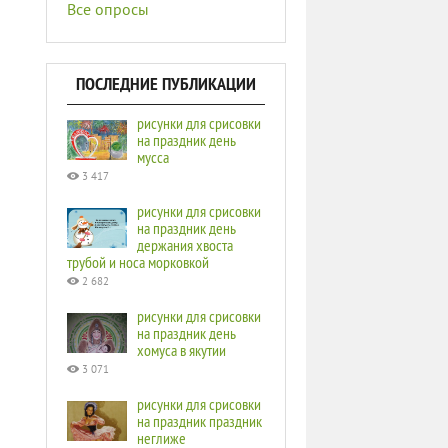
Все опросы
ПОСЛЕДНИЕ ПУБЛИКАЦИИ
рисунки для срисовки
на праздник день
мусса
3 417
рисунки для срисовки
на праздник день
держания хвоста
трубой и носа морковкой
2 682
рисунки для срисовки
на праздник день
хомуса в якутии
3 071
рисунки для срисовки
на праздник праздник
неглиже