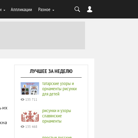
и
Аппликации
Разное
ЛУЧШЕЕ ЗА НЕДЕЛЮ
татарские узоры и
орнаменты рисунки
для детей
135 711
ь их
рисунки и узоры
славянские
орнаменты
окна
135 468
простые русские