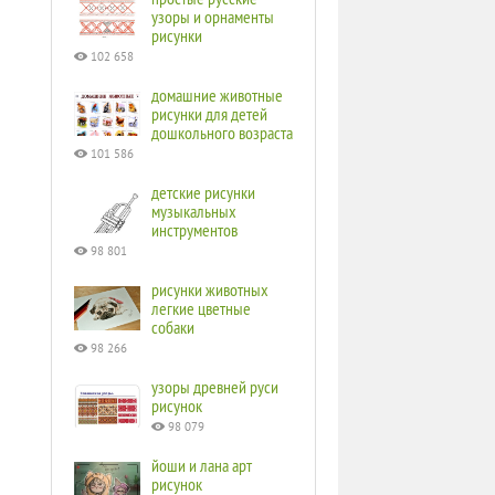
узоры и орнаменты
рисунки
102 658
домашние животные
рисунки для детей
дошкольного возраста
101 586
детские рисунки
музыкальных
инструментов
98 801
рисунки животных
легкие цветные
собаки
98 266
узоры древней руси
рисунок
98 079
йоши и лана арт
рисунок