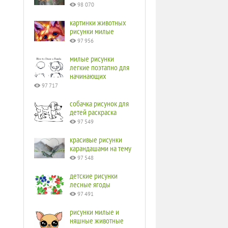
98 070
картинки животных
рисунки милые
97 956
милые рисунки
легкие поэтапно для
начинающих
97 717
собачка рисунок для
детей раскраска
97 549
красивые рисунки
карандашами на тему
97 548
детские рисунки
лесные ягоды
97 491
рисунки милые и
няшные животные