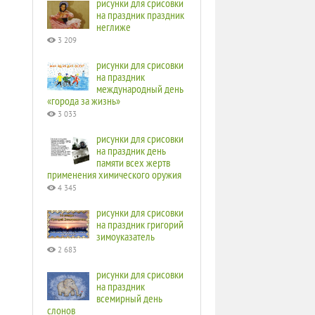
рисунки для срисовки
на праздник праздник
неглиже
3 209
рисунки для срисовки
на праздник
международный день
«города за жизнь»
3 033
рисунки для срисовки
на праздник день
памяти всех жертв
применения химического оружия
4 345
рисунки для срисовки
на праздник григорий
зимоуказатель
2 683
рисунки для срисовки
на праздник
всемирный день
слонов