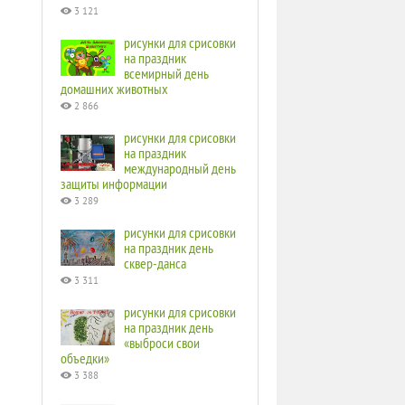
3 121
рисунки для срисовки
на праздник
всемирный день
домашних животных
2 866
рисунки для срисовки
на праздник
международный день
защиты информации
3 289
рисунки для срисовки
на праздник день
сквер-данса
3 311
рисунки для срисовки
на праздник день
«выброси свои
объедки»
3 388