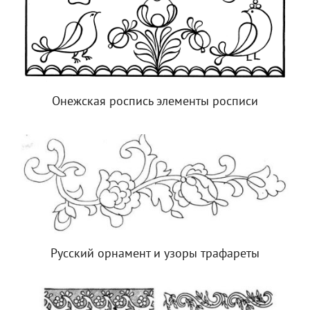
Онежская роспись элементы росписи
Русский орнамент и узоры трафареты