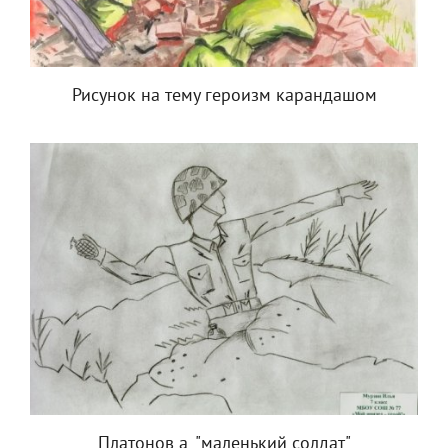
Рисунок на тему героизм карандашом
Платонов а. "маленький солдат"