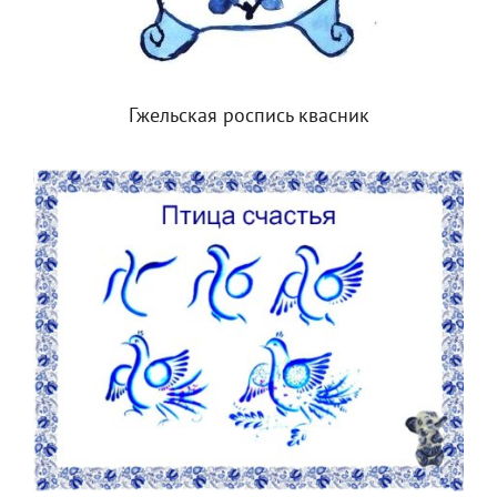
Гжельская роспись квасник