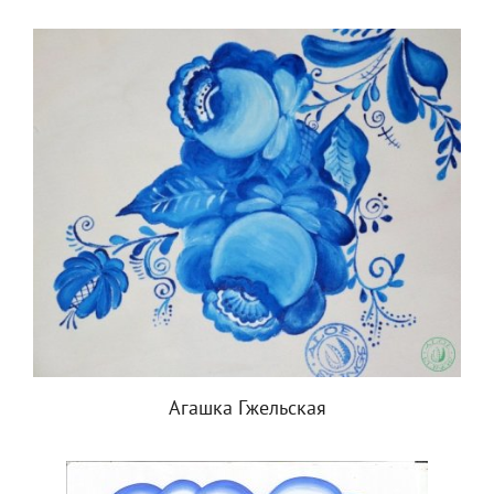
Агашка Гжельская