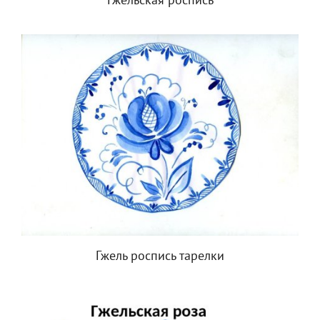
Гжельская роспись
Гжель роспись тарелки