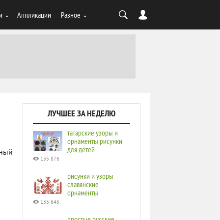
и
Аппликации
Разное
ЛУЧШЕЕ ЗА НЕДЕЛЮ
татарские узоры и
орнаменты рисунки
для детей
мный
135 876
рисунки и узоры
славянские
орнаменты
135 645
простые русские