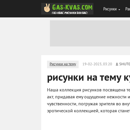
Рисунки
Ра
Рисунки на тему
19-02-2023, 03:20
SHUT
рисунки на тему 
Наша коллекция рисунков посвящена те
акт, придавая ему ощущение нежности 
чувственности, погружая зрителя во вн
эротической коллекцией, которая стан