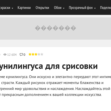
скраски
Картинки
Открытки
Обои
Прозрачный фон
Поделк
0
12 604
0
кунилингуса для срисовки
ме кунилингуса. Они искусно и элегантно передают этот инти
и страсти. Каждый рисунок отражает моменты блаженства и
утренний мир удовольствия и наслаждения. Наслаждайтесь этой
ет прекрасным дополнением к вашей коллекции искусства.