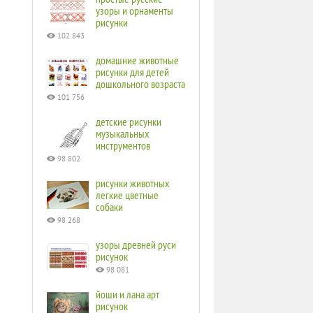
узоры и орнаменты
рисунки
102 843
домашние животные
рисунки для детей
дошкольного возраста
101 756
детские рисунки
музыкальных
инструментов
98 802
рисунки животных
легкие цветные
собаки
98 268
узоры древней руси
рисунок
98 081
йоши и лана арт
рисунок