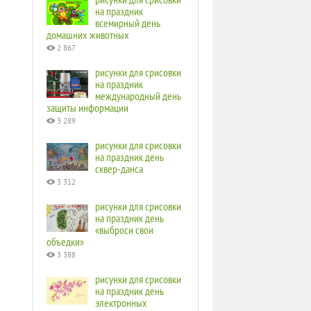
на праздник
всемирный день
домашних животных
2 867
рисунки для срисовки
на праздник
международный день
защиты информации
3 289
рисунки для срисовки
на праздник день
сквер-данса
3 312
рисунки для срисовки
на праздник день
«выброси свои
объедки»
3 388
рисунки для срисовки
на праздник день
электронных