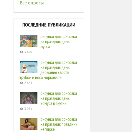
Все опросы
ПОСЛЕДНИЕ ПУБЛИКАЦИИ
рисунки для срисовки
на праздник день
мусса
3 420
рисунки для срисовки
на праздник день
держания хвоста
трубой и носа морковкой
2 683
рисунки для срисовки
на праздник день
хомуса в якутии
3 071
рисунки для срисовки
на праздник праздник
неглиже