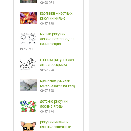
98 071
картинки животных
рисунки милые
97 958
милые рисунки
легкие поэтапно для
начинающих
97 719
собачка рисунок для
детей раскраска
97 550
красивые рисунки
карандашами на тему
97 550
детские рисунки
лесные ягоды
97 494
рисунки милые и
няшные животные