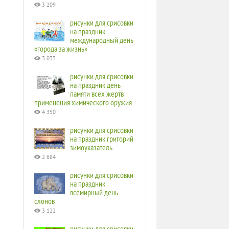
3 209
рисунки для срисовки
на праздник
международный день
«города за жизнь»
3 033
рисунки для срисовки
на праздник день
памяти всех жертв
применения химического оружия
4 350
рисунки для срисовки
на праздник григорий
зимоуказатель
2 684
рисунки для срисовки
на праздник
всемирный день
слонов
3 122
рисунки для срисовки