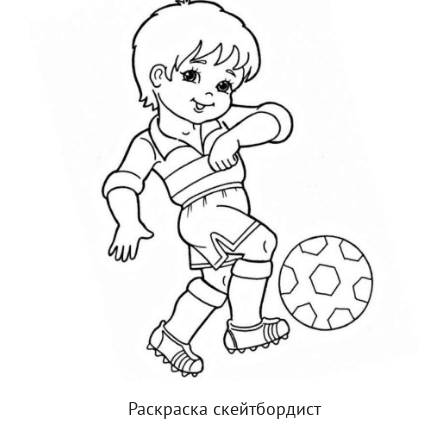
Раскраска скейтбордист