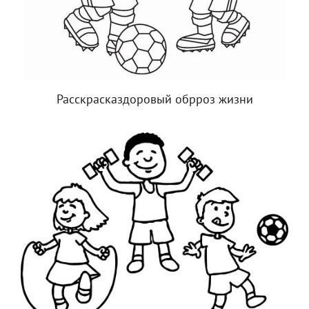
Расскрасказдоровый обрроз жизни