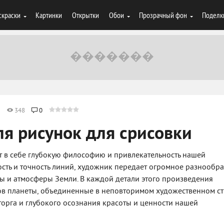
скраски
Картинки
Открытки
Обои
Прозрачный фон
Поделк
2
348
0
ля рисунок для срисовки
ет в себе глубокую философию и привлекательность нашей
ость и точность линий, художник передает огромное разнообр
 и атмосферы Земли. В каждой детали этого произведения
ов планеты, объединенные в неповторимом художественном ст
сторга и глубокого осознания красоты и ценности нашей