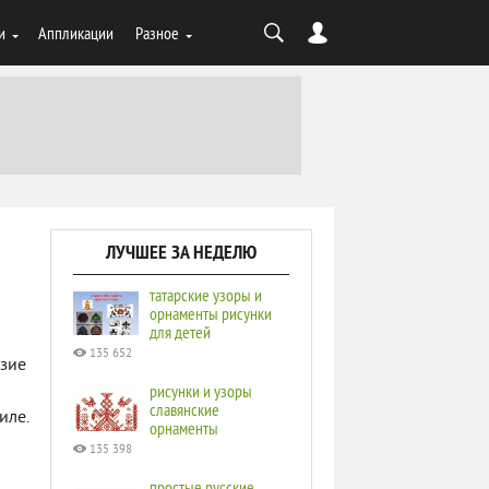
и
Аппликации
Разное
ЛУЧШЕЕ ЗА НЕДЕЛЮ
татарские узоры и
орнаменты рисунки
для детей
135 652
азие
рисунки и узоры
славянские
иле.
орнаменты
135 398
простые русские