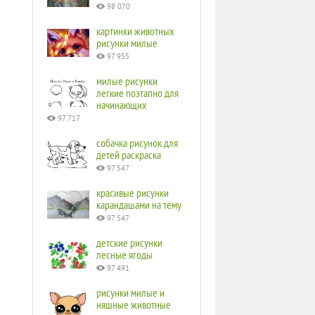
98 070
картинки животных
рисунки милые
97 955
милые рисунки
легкие поэтапно для
начинающих
97 717
собачка рисунок для
детей раскраска
97 547
красивые рисунки
карандашами на тему
97 547
детские рисунки
лесные ягоды
97 491
рисунки милые и
няшные животные