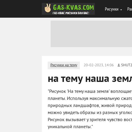
Рисунки
Ра
Рисунки на тему
20-02-2023, 14:06
SHUT
на тему наша зем
"Рисунок 'На тему наша земля' воплоща
планеты. Используя максимальную сжат
природных ландшафтов, живой природы
можно увидеть образы из разных уголк
Рисунок вызывает у зрителя чувство во
уникальной планеты."