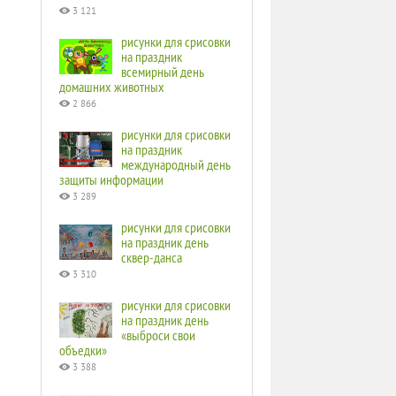
3 121
рисунки для срисовки
на праздник
всемирный день
домашних животных
2 866
рисунки для срисовки
на праздник
международный день
защиты информации
3 289
рисунки для срисовки
на праздник день
сквер-данса
3 310
рисунки для срисовки
на праздник день
«выброси свои
объедки»
3 388