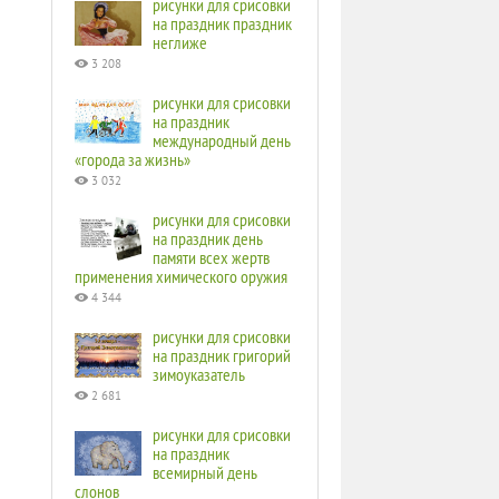
рисунки для срисовки
на праздник праздник
неглиже
3 208
рисунки для срисовки
на праздник
международный день
«города за жизнь»
3 032
рисунки для срисовки
на праздник день
памяти всех жертв
применения химического оружия
4 344
рисунки для срисовки
на праздник григорий
зимоуказатель
2 681
рисунки для срисовки
на праздник
всемирный день
слонов