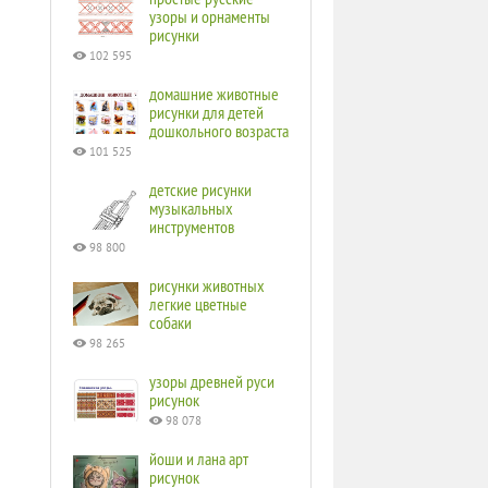
узоры и орнаменты
рисунки
102 595
домашние животные
рисунки для детей
дошкольного возраста
101 525
детские рисунки
музыкальных
инструментов
98 800
рисунки животных
легкие цветные
собаки
98 265
узоры древней руси
рисунок
98 078
йоши и лана арт
рисунок