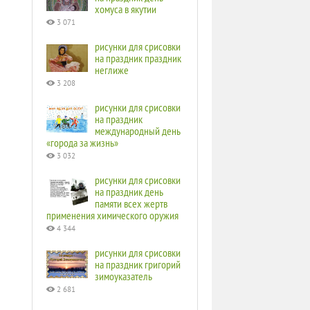
хомуса в якутии
3 071
рисунки для срисовки
на праздник праздник
неглиже
3 208
рисунки для срисовки
на праздник
международный день
«города за жизнь»
3 032
рисунки для срисовки
на праздник день
памяти всех жертв
применения химического оружия
4 344
рисунки для срисовки
на праздник григорий
зимоуказатель
2 681