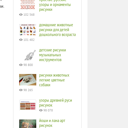
узоры и орнаменты
и.
рисунки
102 568
домашние животные
рисунки для детей
дошкольного возраста
101 482
детские рисунки
музыкальных
инструментов
98 800
рисунки животных
легкие цветные
собаки
98 265
узоры древней руси
рисунок
98 078
йоши и лана арт
рисунок