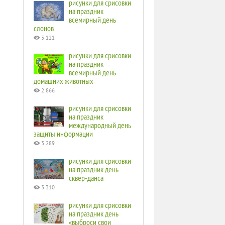
рисунки для срисовки
на праздник
всемирный день
слонов
3 121
рисунки для срисовки
на праздник
всемирный день
домашних животных
2 866
рисунки для срисовки
на праздник
международный день
защиты информации
3 289
рисунки для срисовки
на праздник день
сквер-данса
3 310
рисунки для срисовки
на праздник день
«выброси свои