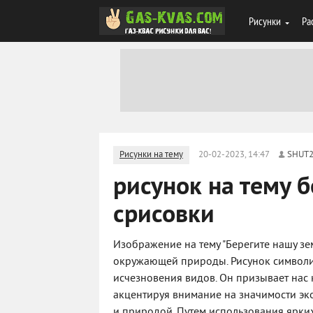
Рисунки
Ра
Рисунки на тему
20-02-2023, 14:47
SHUT
рисунок на тему 
срисовки
Изображение на тему "Берегите нашу зе
окружающей природы. Рисунок символи
исчезновения видов. Он призывает нас
акцентируя внимание на значимости эк
и природой. Путем использования ярких