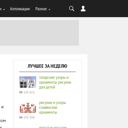
и
Аппликации
Разное
ЛУЧШЕЕ ЗА НЕДЕЛЮ
татарские узоры и
орнаменты рисунки
для детей
135 613
рисунки и узоры
 и
славянские
орнаменты
135 358
ком
простые русские
и