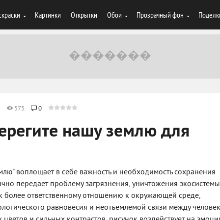
скраски
Картинки
Открытки
Обои
Прозрачный фон
Поделк
2
575
0
берегите нашу землю для
млю" воплощает в себе важность и необходимость сохранения
чно передает проблему загрязнения, уничтожения экосистемы
 к более ответственному отношению к окружающей среде,
ологического равновесия и неотъемлемой связи между челове
 цветов и сильных контрастов, рисунок воздействует на эмоци