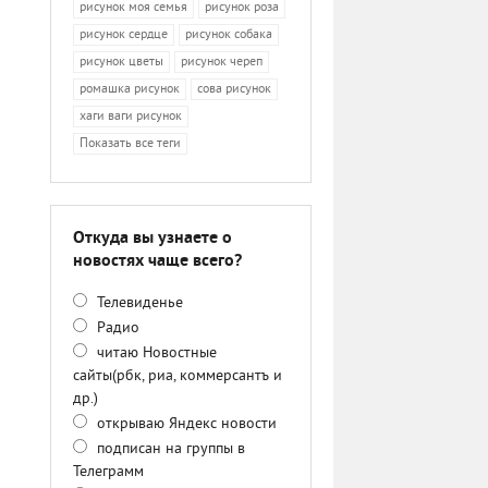
рисунок моя семья
рисунок роза
рисунок сердце
рисунок собака
рисунок цветы
рисунок череп
ромашка рисунок
сова рисунок
хаги ваги рисунок
Показать все теги
Откуда вы узнаете о
новостях чаще всего?
Телевиденье
Радио
читаю Новостные
сайты(рбк, риа, коммерсантъ и
др.)
открываю Яндекс новости
подписан на группы в
Телеграмм