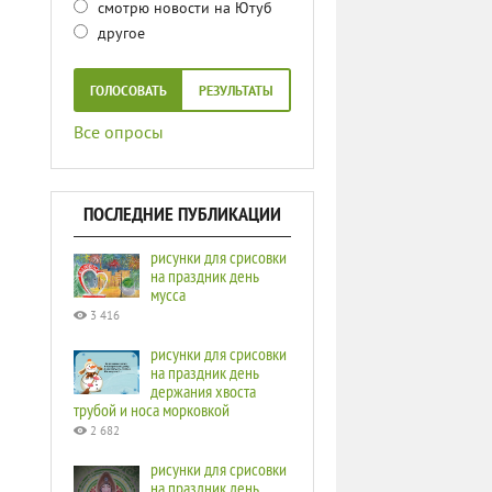
смотрю новости на Ютуб
другое
ГОЛОСОВАТЬ
РЕЗУЛЬТАТЫ
Все опросы
ПОСЛЕДНИЕ ПУБЛИКАЦИИ
рисунки для срисовки
на праздник день
мусса
3 416
рисунки для срисовки
на праздник день
держания хвоста
трубой и носа морковкой
2 682
рисунки для срисовки
на праздник день