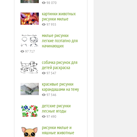
98 070
картинки животных
рисунки милые
97 955
милые рисунки
легкие поэтапно для
начинающих
97 717
собачка рисунок для
детей раскраска
97 547
красивые рисунки
карандашами на тему
97 546
детские рисунки
лесные ягоды
97 490
рисунки милые и
няшные животные