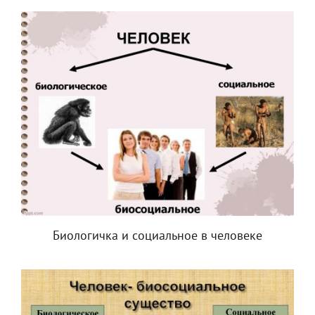
Биологичка и социальное в человеке