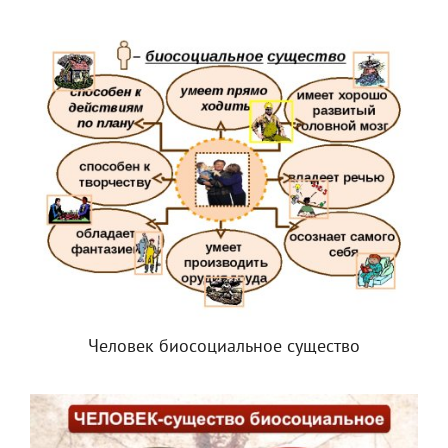
Человек биосоциальное существо