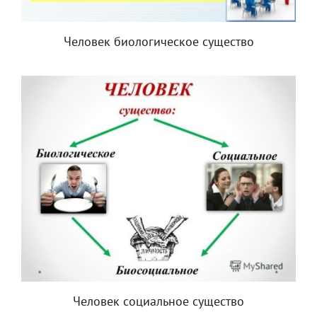
Человек биологическое существо
Человек социальное существо