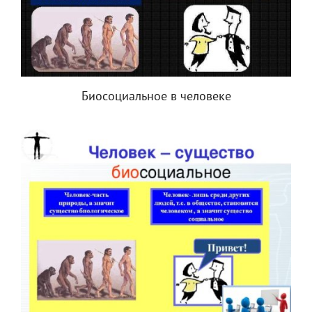
Биосоциальное в человеке