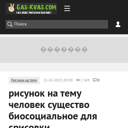
Рисунки на тему
21-02-2023, 03:00
1 369
0
рисунок на тему
человек существо
биосоциальное для