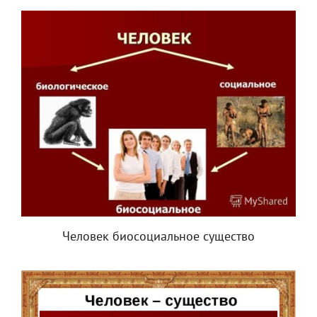
Человек биосоциальное существо