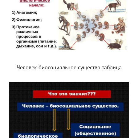
Человек биосоциальное существо таблица