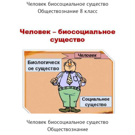
Человек биосоциальное существо
Обществознание 8 класс
Человек биосоциальное существо
Обществознание