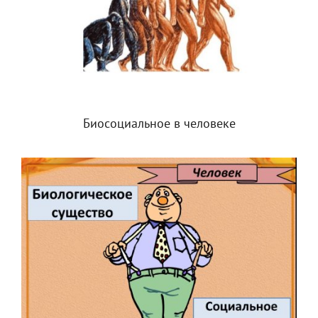
Биосоциальное в человеке