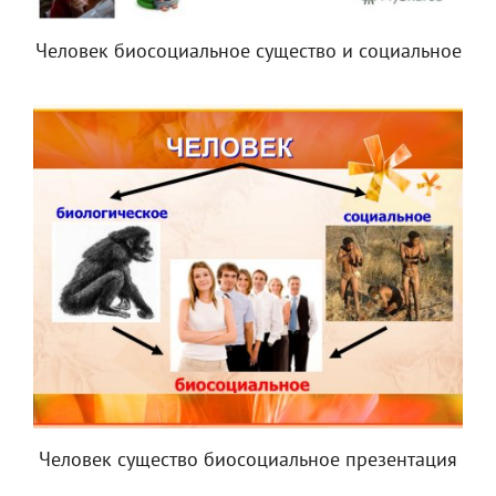
Человек биосоциальное существо и социальное
Человек существо биосоциальное презентация