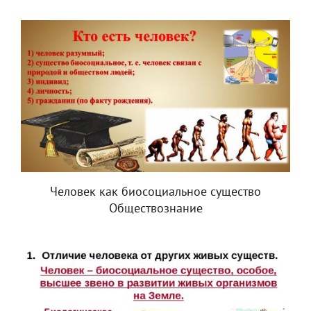
Человек как биосоциальное существо
Обществознание