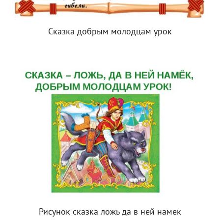
Сказка добрым молодцам урок
Рисунок сказка ложь да в ней намек