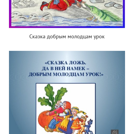
Сказка добрым молодцам урок