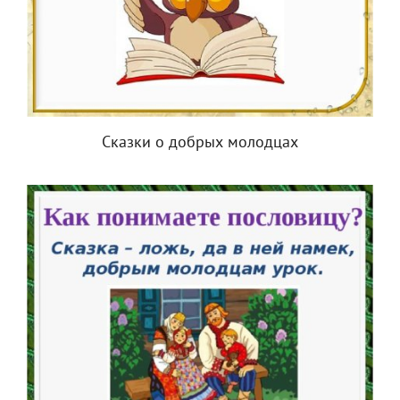
Сказки о добрых молодцах