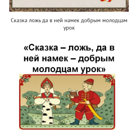
Сказка ложь да в ней намек добрым молодцам
урок