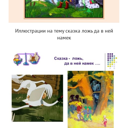
Иллюстрации на тему сказка ложь да в ней
намек