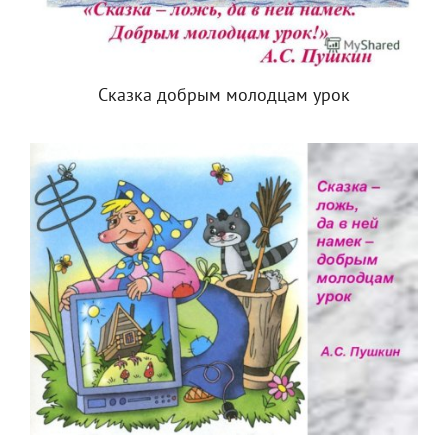
Сказка добрым молодцам урок