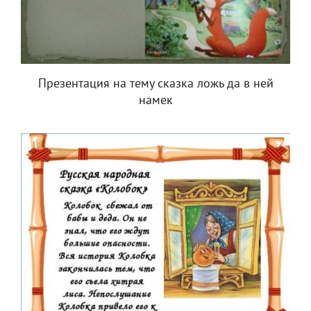
Презентация на тему сказка ложь да в ней
намек