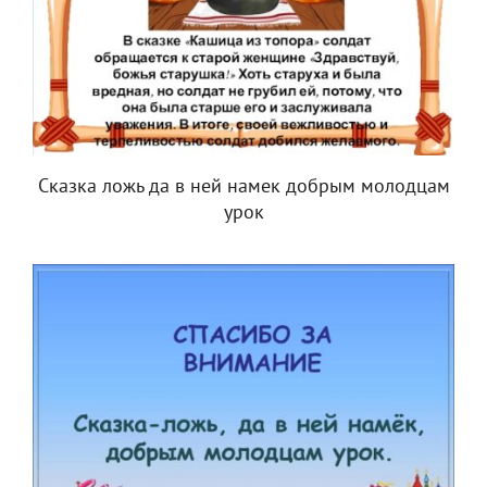
Сказка ложь да в ней намек добрым молодцам
урок