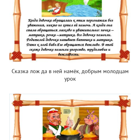
Сказка лож да в ней намёк, добрым молодцам
урок