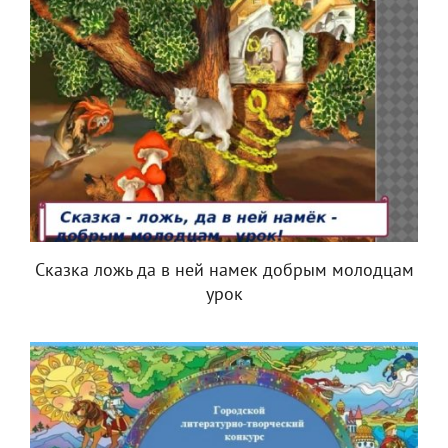
Сказка ложь да в ней намек добрым молодцам
урок