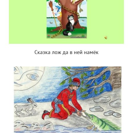
Сказка лож да в ней намёк