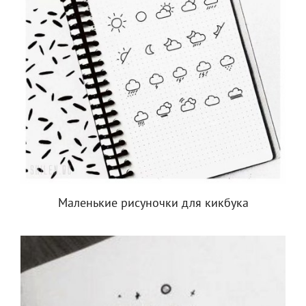
Маленькие рисуночки для кикбука