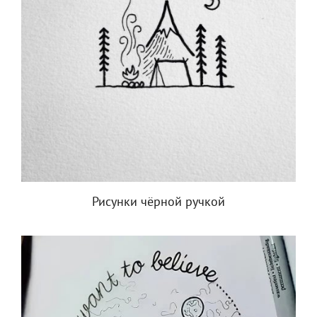
Рисунки чёрной ручкой