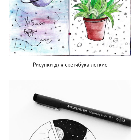
Рисунки для скетчбука лёгкие