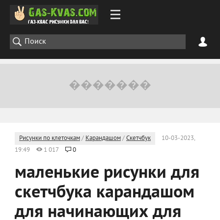
Рисунки по клеточкам
/
Карандашом
/
Скетчбук
10-03-2023,
19:49
1 017
0
маленькие рисунки для
скетчбука карандашом
для начинающих для