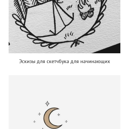
Эскизы для скетчбука для начинающих