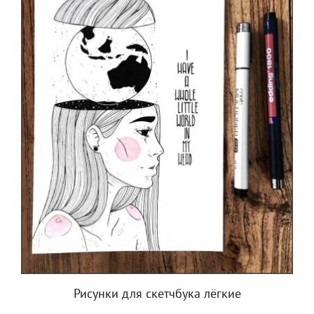
Рисунки для скетчбука лёгкие