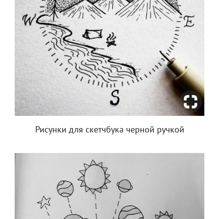
Рисунки для скетчбука черной ручкой