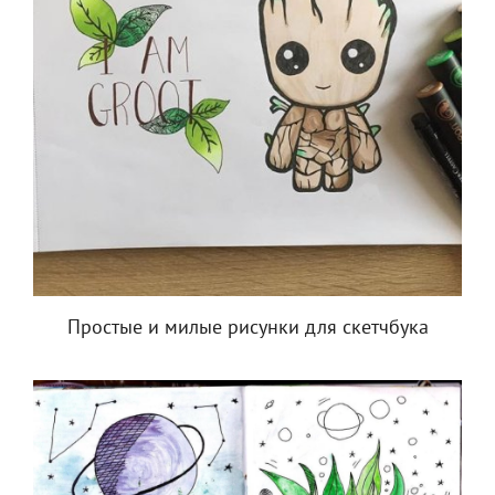
Простые и милые рисунки для скетчбука