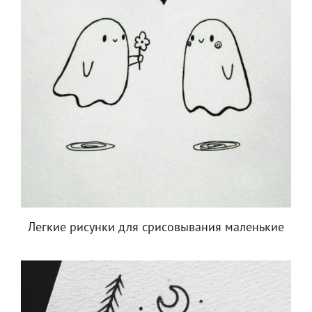
Легкие рисунки для срисовывания маленькие