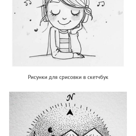
Рисунки для срисовки в скетчбук