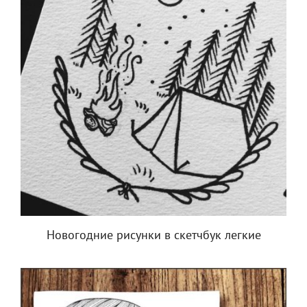
Новогодние рисунки в скетчбук легкие