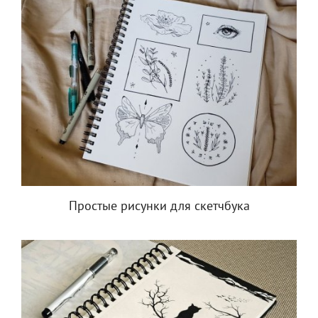
Простые рисунки для скетчбука