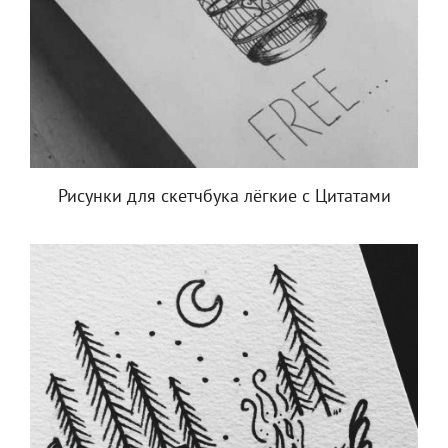
Рисунки для скетчбука лёгкие с Цитатами