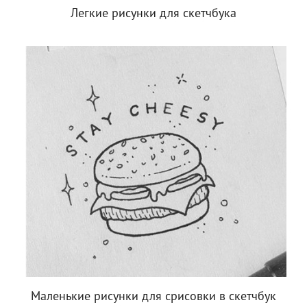
Легкие рисунки для скетчбука
Маленькие рисунки для срисовки в скетчбук