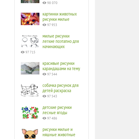
98 070
картинки животных
рисунки милые
97 953
милые рисунки
легкие поэтапно для
начинающих
97 715
красивые рисунки
карандашами на тему
97 544
собачка рисунок для
детей раскраска
97 543
детские рисунки
лесные ягоды
97 486
рисунки милые и
няшные животные