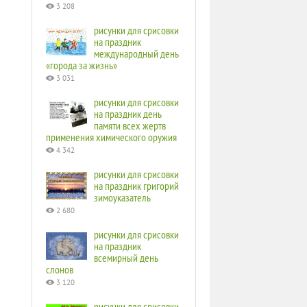
3 208
рисунки для срисовки
на праздник
международный день
«города за жизнь»
3 031
рисунки для срисовки
на праздник день
памяти всех жертв
применения химического оружия
4 342
рисунки для срисовки
на праздник григорий
зимоуказатель
2 680
рисунки для срисовки
на праздник
всемирный день
слонов
3 120
рисунки для срисовки