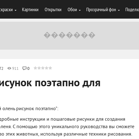
скраски
Картинки
Открытки
Обои
Прозрачный фон
Поделк
T2
911
0
исунок поэтапно для
 олень рисунок поэтапно":
одробные инструкции и пошаговые рисунки для создания
еня. С помощью этого уникального руководства вы сможете
во этих животных, используя различные техники рисования.