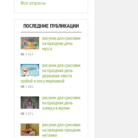
Все опросы
ПОСЛЕДНИЕ ПУБЛИКАЦИИ
рисунки для срисовки
на праздник день
мусса
3 415
рисунки для срисовки
на праздник день
держания хвоста
трубой и носа морковкой
2 681
рисунки для срисовки
на праздник день
хомуса в якутии
3 071
рисунки для срисовки
на праздник праздник
неглиже