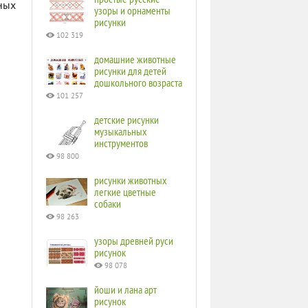
ных
узоры и орнаменты
рисунки
102 319
домашние животные
рисунки для детей
дошкольного возраста
101 257
детские рисунки
музыкальных
инструментов
98 800
рисунки животных
легкие цветные
собаки
98 263
узоры древней руси
рисунок
98 078
йоши и лана арт
рисунок