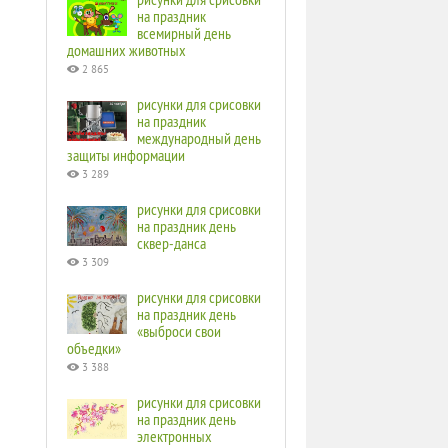
на праздник
всемирный день
домашних животных
2 865
рисунки для срисовки
на праздник
международный день
защиты информации
3 289
рисунки для срисовки
на праздник день
сквер-данса
3 309
рисунки для срисовки
на праздник день
«выброси свои
объедки»
3 388
рисунки для срисовки
на праздник день
электронных