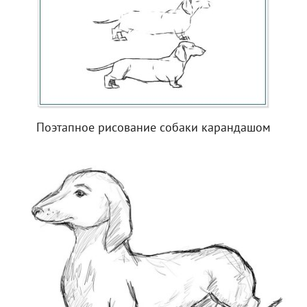
Поэтапное рисование собаки карандашом