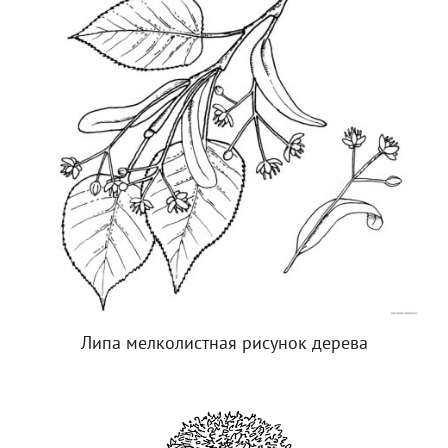
Липа мелколистная рисунок дерева