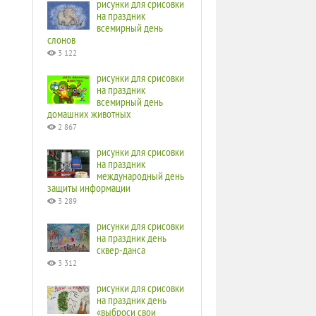
рисунки для срисовки
на праздник
всемирный день
слонов
3 122
рисунки для срисовки
на праздник
всемирный день
домашних животных
2 867
рисунки для срисовки
на праздник
международный день
защиты информации
3 289
рисунки для срисовки
на праздник день
сквер-данса
3 312
рисунки для срисовки
на праздник день
«выброси свои