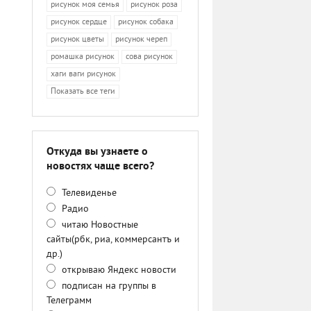
рисунок моя семья
рисунок роза
рисунок сердце
рисунок собака
рисунок цветы
рисунок череп
ромашка рисунок
сова рисунок
хаги ваги рисунок
Показать все теги
Откуда вы узнаете о
новостях чаще всего?
Телевиденье
Радио
читаю Новостные
сайты(рбк, риа, коммерсантъ и
др.)
открываю Яндекс новости
подписан на группы в
Телеграмм