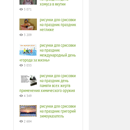
хомуса в якутии
3 071
рисунки для срисовки
на праздник праздник
неглиже
3 209
рисунки для срисовки
на праздник
международный день
«города за жизнь»
3 033
рисунки для срисовки
на праздник день
памяти всех жертв
применения химического оружия
4 349
рисунки для срисовки
на праздник григорий
зимоуказатель
2 684