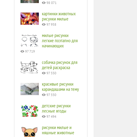
98 071
картинки животных
рисунки милые
97 958
милые рисунки
легкие поэтапно для
начинающих
97 719
собачка рисунок для
детей раскраска
97 550
красивые рисунки
карандашами на тему
97 550
детские рисунки
лесные ягоды
97 494
рисунки милые и
няшные животные