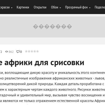
скраски
Картинки
Открытки
Обои
Прозрачный фон
Поделк
T2
862
0
е африки для срисовки
, воплощающие дикую красоту и уникальность этого континен
но реалистичные изображения африканских животных - львов,
х олицетворений дикой природы. Каждая деталь проработана с
м к характерным чертам каждого животного. Рисунки животн
агадочный и удивительный мир, вызывая чувство восхищения и
тва являются не только отражением естественной красоты Африк