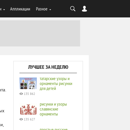
и
Аппликации
Разное
ЛУЧШЕЕ ЗА НЕДЕЛЮ
татарские узоры и
орнаменты рисунки
для детей
та.
135 862
рисунки и узоры
славянские
ых
орнаменты
135 627
и,
простые русские