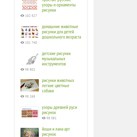
узоры и орнаменты
рисунки
102 827
домашние животные
рисунки для детей
дошкольного возраста
101 740
детские рисунки
музыкальных
инструментов
98 802
рисунки животных
легкие цветные
собаки
98 268
узоры древней руси
рисунок
98 081
йоши и лана арт
рисунок