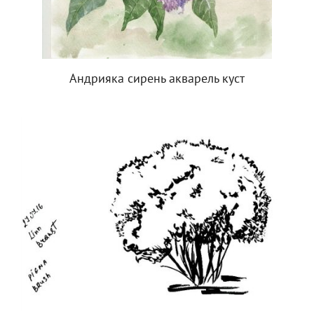
Андрияка сирень акварель куст