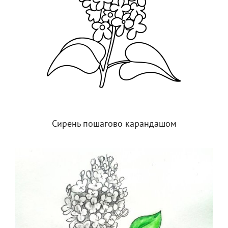
Сирень пошагово карандашом