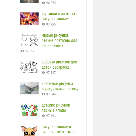
98 070
картинки животных
рисунки милые
97 955
милые рисунки
легкие поэтапно для
начинающих
97 717
собачка рисунок для
детей раскраска
97 547
красивые рисунки
карандашами на тему
97 546
детские рисунки
лесные ягоды
97 491
рисунки милые и
няшные животные