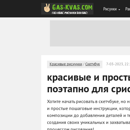
Рисунки
Ра
Красивые риснунки
/
Скетчбук
7-03-2023, 22
красивые и прост
поэтапно для сри
Хотите начать рисовать в скетчбуке, но
и простые пошаговые инструкции, кото
композиции до добавления деталей и т
создания своих уникальных и захватыва
процессом рисования!