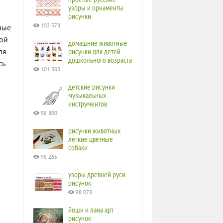
узоры и орнаменты
рисунки
102 578
вые
вой
домашние животные
рисунки для детей
ля
дошкольного возраста
сь
101 505
детские рисунки
музыкальных
инструментов
98 800
рисунки животных
легкие цветные
собаки
98 265
узоры древней руси
рисунок
98 078
йоши и лана арт
рисунок