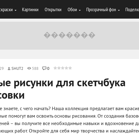
скраски
Картинки
Открытки
Обои
Прозрачный фон
Поделк
:29
SHUT2
588
0
ые рисунки для скетчбука
совки
 не знаете, с чего начать? Наша коллекция предлагает вам краси
рые помогут вам освоить основы рисования. От создания базо
еней – вы получите все необходимые навыки и вдохновение д
ющих работ. Откройте для себя мир творчества и наслаждайте