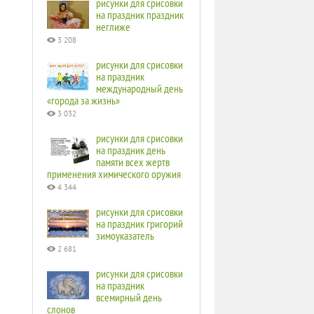
рисунки для срисовки
на праздник праздник
неглиже
3 208
рисунки для срисовки
на праздник
международный день
«города за жизнь»
3 032
рисунки для срисовки
на праздник день
памяти всех жертв
применения химического оружия
4 344
рисунки для срисовки
на праздник григорий
зимоуказатель
2 681
рисунки для срисовки
на праздник
всемирный день
слонов