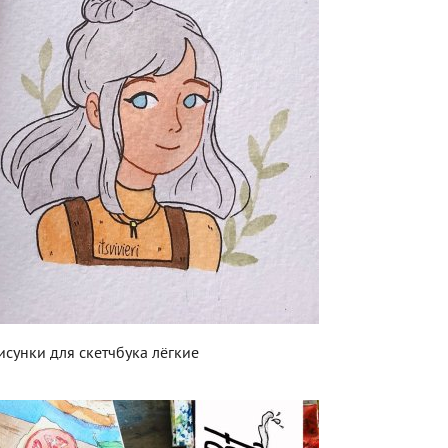
исунки для скетчбука лёгкие