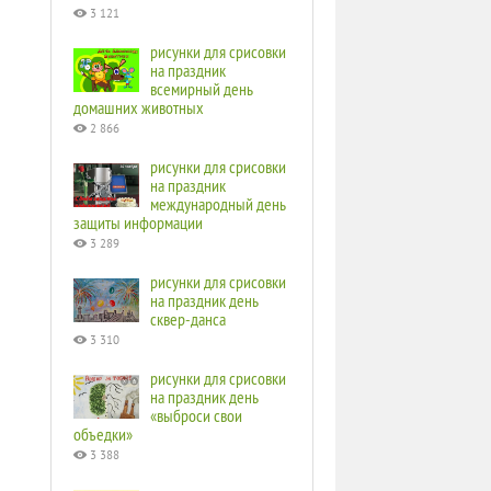
3 121
рисунки для срисовки
на праздник
всемирный день
домашних животных
2 866
рисунки для срисовки
на праздник
международный день
защиты информации
3 289
рисунки для срисовки
на праздник день
сквер-данса
3 310
рисунки для срисовки
на праздник день
«выброси свои
объедки»
3 388