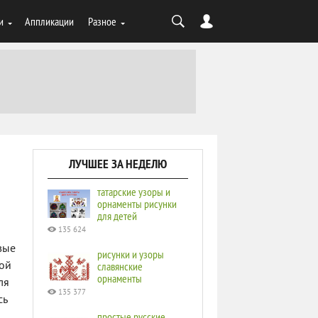
и
Аппликации
Разное
ЛУЧШЕЕ ЗА НЕДЕЛЮ
татарские узоры и
орнаменты рисунки
для детей
135 624
вые
рисунки и узоры
вой
славянские
орнаменты
ля
135 377
сь
простые русские