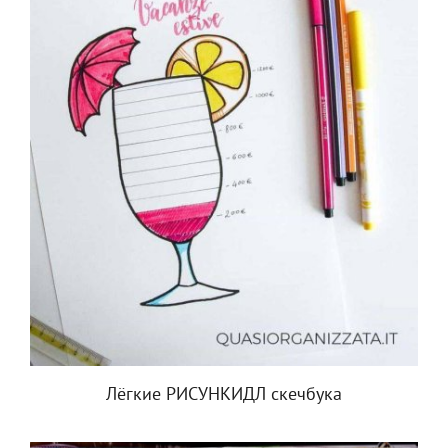
Лёгкие РИСУНКИДЛ скечбука