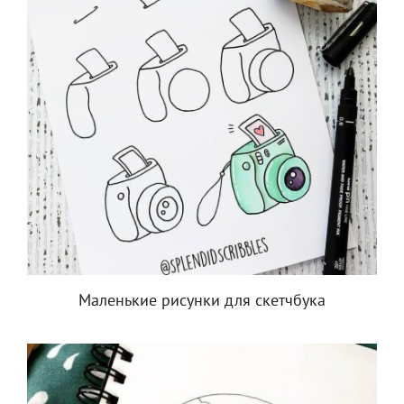
Маленькие рисунки для скетчбука