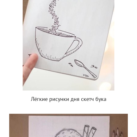
Лёгкие рисунки дня скетч бука