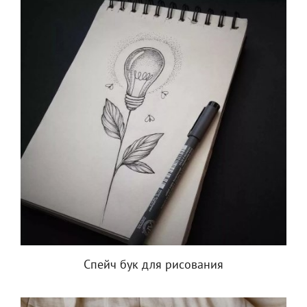
Спейч бук для рисования