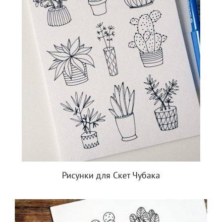
Рисунки для Скет Чубака