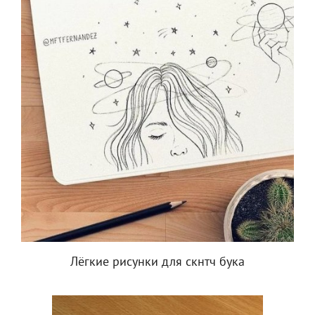
Лёгкие рисунки для скнтч бука