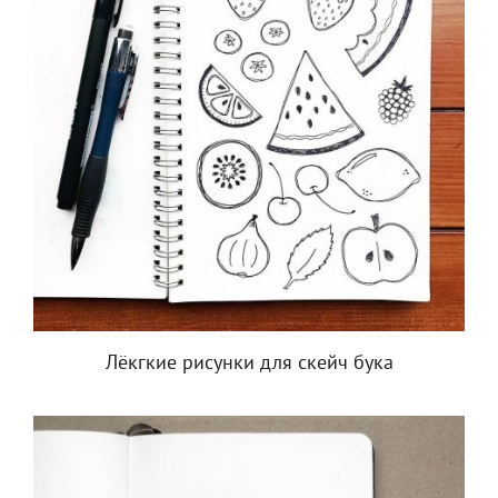
Лёкгкие рисунки для скейч бука