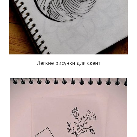
Легкие рисунки для скеит