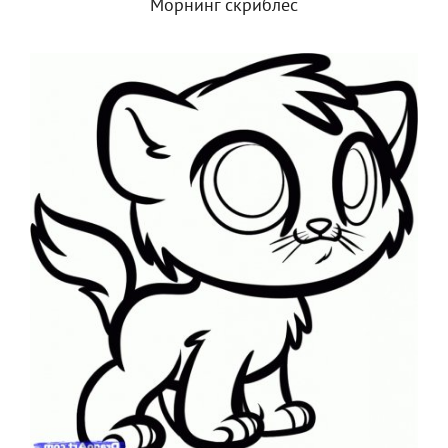
Морнинг скриблес