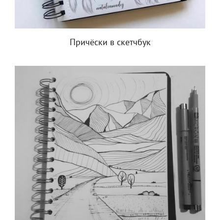
Причёски в скетчбук