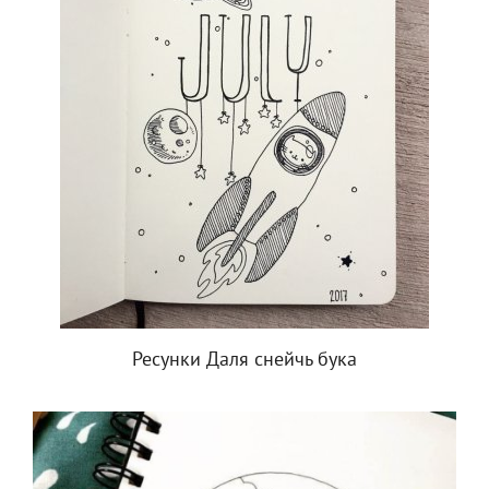
Ресунки Даля снейчь бука