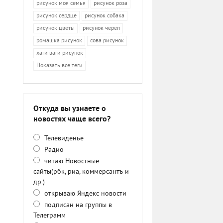
рисунок моя семья
рисунок роза
рисунок сердце
рисунок собака
рисунок цветы
рисунок череп
ромашка рисунок
сова рисунок
хаги ваги рисунок
Показать все теги
Откуда вы узнаете о
новостях чаще всего?
Телевиденье
Радио
читаю Новостные
сайты(рбк, риа, коммерсантъ и
др.)
открываю Яндекс новости
подписан на группы в
Телеграмм