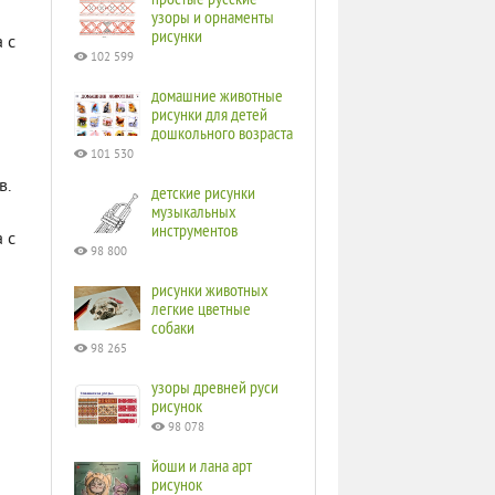
узоры и орнаменты
рисунки
 с
102 599
домашние животные
рисунки для детей
дошкольного возраста
101 530
в.
детские рисунки
музыкальных
инструментов
 с
98 800
рисунки животных
легкие цветные
собаки
98 265
узоры древней руси
рисунок
98 078
йоши и лана арт
рисунок