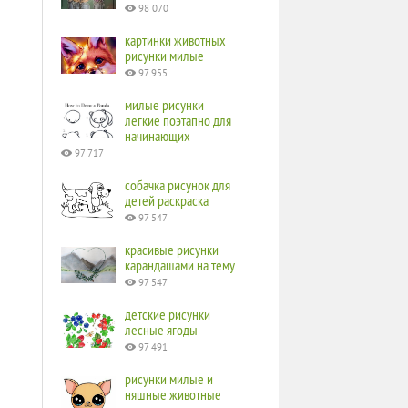
98 070
картинки животных
рисунки милые
97 955
милые рисунки
легкие поэтапно для
начинающих
97 717
собачка рисунок для
детей раскраска
97 547
красивые рисунки
карандашами на тему
97 547
детские рисунки
лесные ягоды
97 491
рисунки милые и
няшные животные