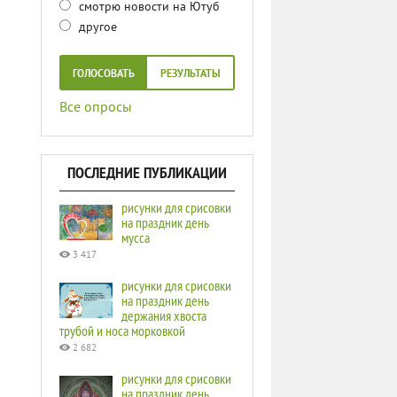
смотрю новости на Ютуб
другое
ГОЛОСОВАТЬ
РЕЗУЛЬТАТЫ
Все опросы
ПОСЛЕДНИЕ ПУБЛИКАЦИИ
рисунки для срисовки
на праздник день
мусса
3 417
рисунки для срисовки
на праздник день
держания хвоста
трубой и носа морковкой
2 682
рисунки для срисовки
на праздник день