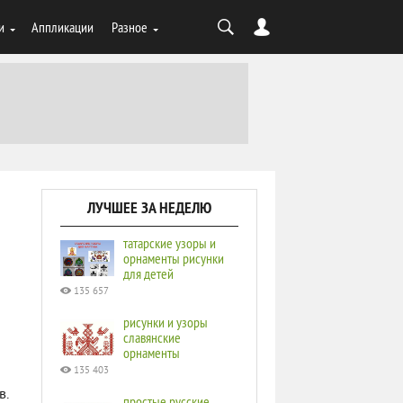
и
Аппликации
Разное
ЛУЧШЕЕ ЗА НЕДЕЛЮ
татарские узоры и
орнаменты рисунки
для детей
135 657
рисунки и узоры
славянские
орнаменты
135 403
в.
простые русские