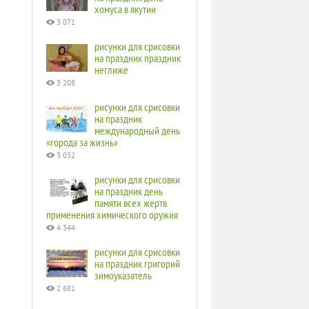
хомуса в якутии
3 071
рисунки для срисовки
на праздник праздник
неглиже
3 208
рисунки для срисовки
на праздник
международный день
«города за жизнь»
3 032
рисунки для срисовки
на праздник день
памяти всех жертв
применения химического оружия
4 344
рисунки для срисовки
на праздник григорий
зимоуказатель
2 681