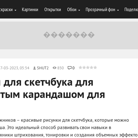
скраски
Картинки
Открытки
Обои
Прозрачный фон
Поделк
7-03-2023, 05:54
SHUT2
850
0
 для скетчбука для
тым карандашом для
ников – красивые рисунки для скетчбука, которые можно
а. Это идеальный способ развивать свои навыки в
техники штрихования, тонировки и создания объемных эффекто