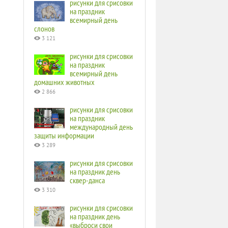
рисунки для срисовки
на праздник
всемирный день
слонов
3 121
рисунки для срисовки
на праздник
всемирный день
домашних животных
2 866
рисунки для срисовки
на праздник
международный день
защиты информации
3 289
рисунки для срисовки
на праздник день
сквер-данса
3 310
рисунки для срисовки
на праздник день
«выброси свои