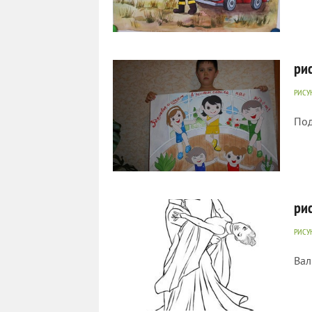
588
0
ри
РИСУ
Под
590
0
ри
РИСУ
Вал