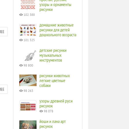
узоры и орнаменты
рисунки
102 388
домашние животные
рисунки для детей
ЛЕЕ
дошкольного возраста
101 325
детские рисунки
музыкальных
инструментов
98 800
рисунки животных
легкие цветные
собаки
ЛЕЕ
98 263
узоры древней руси
рисунок
98 078
йоши и лана арт
рисунок