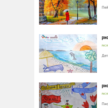
Пей
474
0
ри
РИСУ
Дет
440
0
ри
РИСУ
Пио