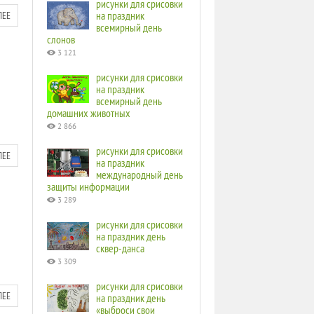
рисунки для срисовки
на праздник
ЛЕЕ
всемирный день
слонов
3 121
рисунки для срисовки
на праздник
всемирный день
домашних животных
2 866
рисунки для срисовки
ЛЕЕ
на праздник
международный день
защиты информации
3 289
рисунки для срисовки
на праздник день
сквер-данса
3 309
рисунки для срисовки
ЛЕЕ
на праздник день
«выброси свои