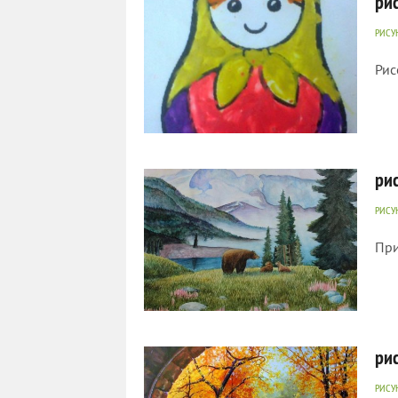
ри
РИСУ
Рис
395
0
ри
РИСУ
При
425
0
ри
РИСУ