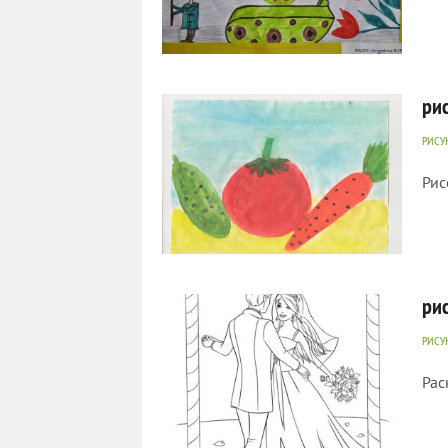
423
0
ри
РИСУ
Рис
582
0
ри
РИСУ
Рас