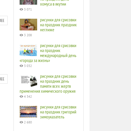
хомуса в якутии
3 071
рисунки для срисовки
ЛЕЕ
на праздник праздник
неглиже
3 208
рисунки для срисовки
на праздник
международный день
«города за жизнь»
3 032
рисунки для срисовки
ЛЕЕ
на праздник день
памяти всех жертв
применения химического оружия
4 342
рисунки для срисовки
на праздник григорий
зимоуказатель
2 680