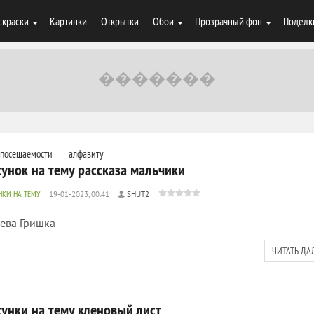
скраски
Картинки
Открытки
Обои
Прозрачный фон
Поделк
посещаемости
алфавиту
сунок на тему рассказа мальчики
НКИ НА ТЕМУ
19-01-2023, 00:41
SHUT2
ева Гришка
ЧИТАТЬ ДА
сунки на тему кленовый лист