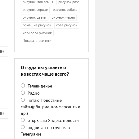
рисунок моя семья
рисунок роза
рисунок сердце
рисунок собака
рисунок цветы
рисунок череп
ромашка рисунок
сова рисунок
хаги ваги рисунок
Показать все теги
ЛЕЕ
Откуда вы узнаете о
новостях чаще всего?
Телевиденье
Радио
читаю Новостные
сайты(рбк, риа, коммерсантъ и
ЛЕЕ
др.)
открываю Яндекс новости
подписан на группы в
Телеграмм