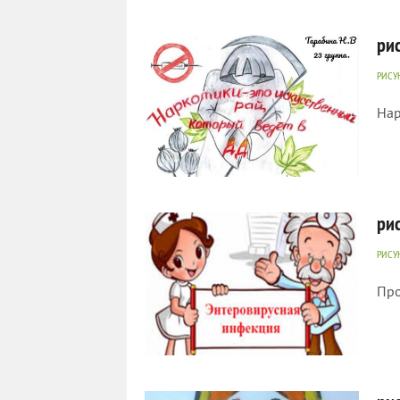
362
0
ри
РИСУ
Нар
322
0
ри
РИСУ
Про
736
0