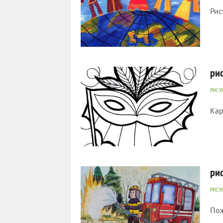
Рис
752
0
ри
РИСУ
Кар
927
0
ри
РИСУ
По