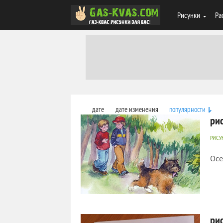
Рисунки
Ра
дате
дате изменения
популярности
ри
РИСУ
Осе
1 373
0
ри