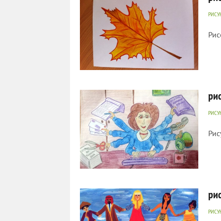
РИСУ
Рис
781
0
рис
РИСУ
Рис
737
0
ри
РИСУ