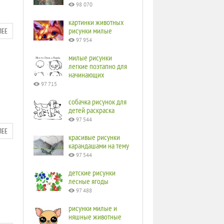
98 070
картинки животных
рисунки милые
ЛЕЕ
97 954
милые рисунки
легкие поэтапно для
начинающих
97 715
собачка рисунок для
детей раскраска
97 544
ЛЕЕ
красивые рисунки
карандашами на тему
97 544
детские рисунки
лесные ягоды
97 488
рисунки милые и
няшные животные