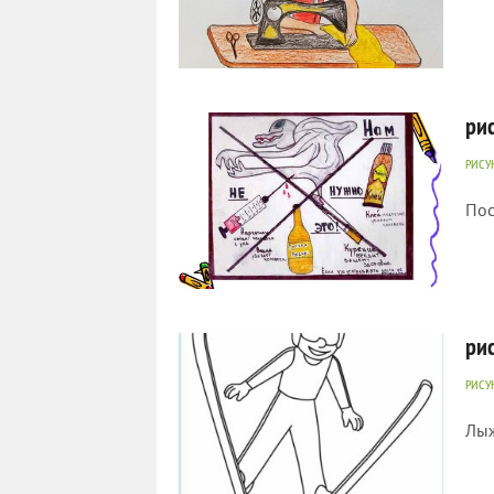
806
0
ри
РИСУ
Пос
454
0
ри
РИСУ
Лыж