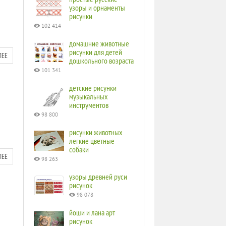
узоры и орнаменты
рисунки
102 414
домашние животные
рисунки для детей
ЛЕЕ
дошкольного возраста
101 341
детские рисунки
музыкальных
инструментов
98 800
рисунки животных
легкие цветные
собаки
ЛЕЕ
98 263
узоры древней руси
рисунок
98 078
йоши и лана арт
рисунок