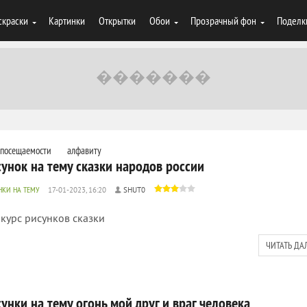
скраски
Картинки
Открытки
Обои
Прозрачный фон
Поделк
посещаемости
алфавиту
сунок на тему сказки народов россии
НКИ НА ТЕМУ
17-01-2023, 16:20
SHUT0
курс рисунков сказки
ЧИТАТЬ ДА
унки на тему огонь мой друг и враг человека