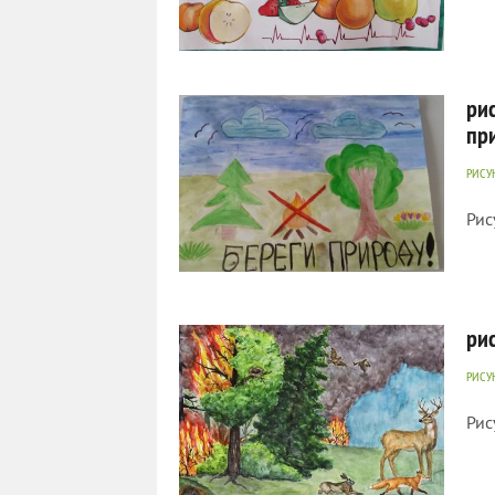
3 034
0
ри
пр
РИСУ
Рис
743
0
ри
РИСУ
Рис