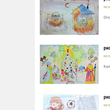
РИСУ
Ого
581
0
ри
РИСУ
Кал
917
0
ри
РИСУ