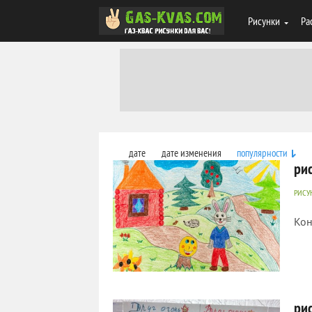
Рисунки
Ра
дате
дате изменения
популярности
ри
РИСУ
Кон
787
0
рис