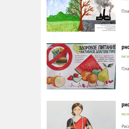
Пла
1 388
0
ри
РИСУ
Пла
1 118
0
ри
РИСУ
Рас