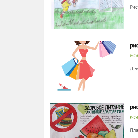
Рис
1 471
0
ри
РИСУ
Дев
825
0
ри
РИСУ
Пла