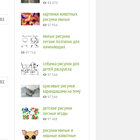
98 070
картинки животных
рисунки милые
ЛЕЕ
97 954
милые рисунки
легкие поэтапно для
начинающих
97 716
собачка рисунок для
детей раскраска
97 544
ЛЕЕ
красивые рисунки
карандашами на тему
97 544
детские рисунки
лесные ягоды
97 488
рисунки милые и
няшные животные