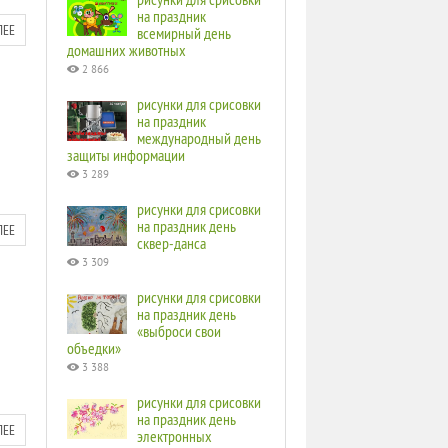
на праздник
ЛЕЕ
всемирный день
домашних животных
2 866
рисунки для срисовки
на праздник
международный день
защиты информации
3 289
рисунки для срисовки
на праздник день
ЛЕЕ
сквер-данса
3 309
рисунки для срисовки
на праздник день
«выброси свои
объедки»
3 388
рисунки для срисовки
на праздник день
ЛЕЕ
электронных