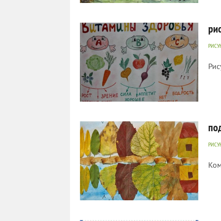
528
0
ри
РИСУ
Рис
1 491
0
по
РИСУ
Ком
879
0