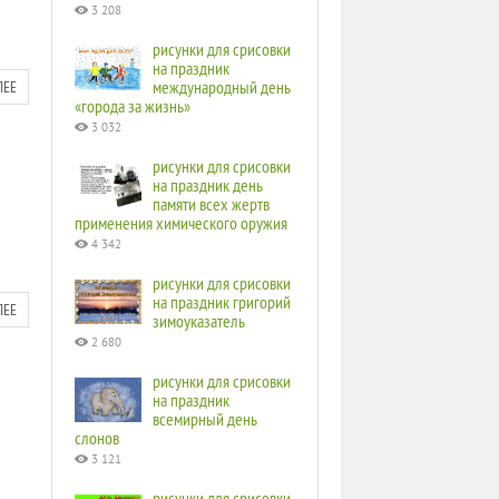
3 208
рисунки для срисовки
на праздник
международный день
ЛЕЕ
«города за жизнь»
3 032
рисунки для срисовки
на праздник день
памяти всех жертв
применения химического оружия
4 342
рисунки для срисовки
на праздник григорий
ЛЕЕ
зимоуказатель
2 680
рисунки для срисовки
на праздник
всемирный день
слонов
3 121
рисунки для срисовки