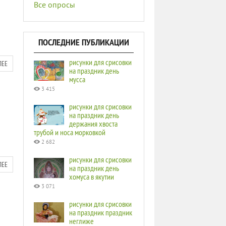
Все опросы
ПОСЛЕДНИЕ ПУБЛИКАЦИИ
рисунки для срисовки
ЛЕЕ
на праздник день
мусса
3 415
рисунки для срисовки
на праздник день
держания хвоста
трубой и носа морковкой
2 682
рисунки для срисовки
ЛЕЕ
на праздник день
хомуса в якутии
3 071
рисунки для срисовки
на праздник праздник
неглиже