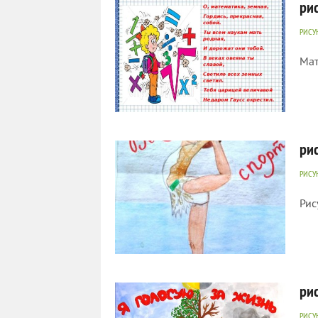
ри
РИСУ
Мат
1 008
0
ри
РИСУ
Рис
770
0
ри
РИСУ