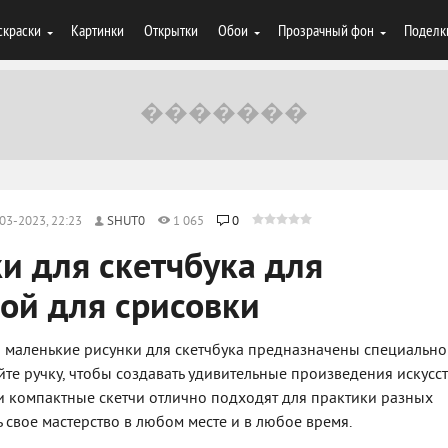
скраски
Картинки
Открытки
Обои
Прозрачный фон
Поделк
03-2023, 22:23
SHUT0
1 065
0
и для скетчбука для
ой для срисовки
 маленькие рисунки для скетчбука предназначены специально
е ручку, чтобы создавать удивительные произведения искусст
ти компактные скетчи отлично подходят для практики разных
ь свое мастерство в любом месте и в любое время.