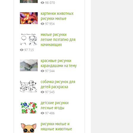
98 070
картинки животных
рисунки милые
97 954
милые рисунки
легкие поэтапно для
начинающих
97 715
красивые рисунки
карандашами на тему
97 544
собачка рисунок для
детей раскраска
97 543
детские рисунки
лесные ягоды
97 486
рисунки милые и
няшные животные