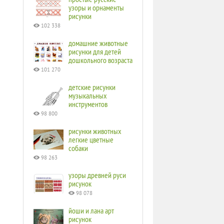
узоры и орнаменты
рисунки
102 338
домашние животные
рисунки для детей
дошкольного возраста
101 270
детские рисунки
музыкальных
инструментов
98 800
рисунки животных
легкие цветные
собаки
98 263
узоры древней руси
рисунок
98 078
йоши и лана арт
рисунок