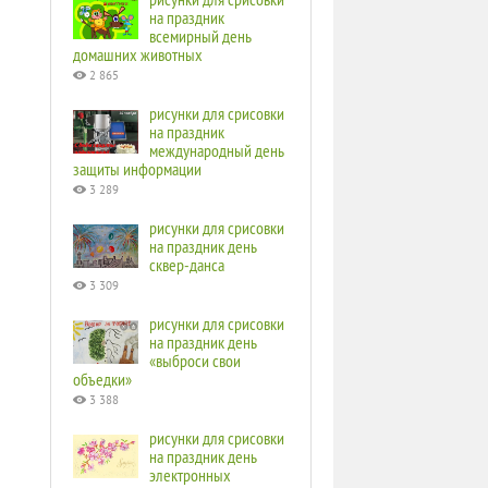
на праздник
всемирный день
домашних животных
2 865
рисунки для срисовки
на праздник
международный день
защиты информации
3 289
рисунки для срисовки
на праздник день
сквер-данса
3 309
рисунки для срисовки
на праздник день
«выброси свои
объедки»
3 388
рисунки для срисовки
на праздник день
электронных