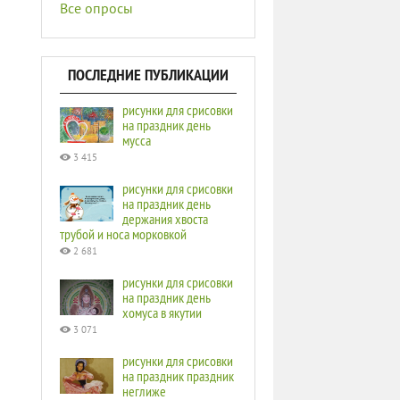
Все опросы
ПОСЛЕДНИЕ ПУБЛИКАЦИИ
рисунки для срисовки
на праздник день
мусса
3 415
рисунки для срисовки
на праздник день
держания хвоста
трубой и носа морковкой
2 681
рисунки для срисовки
на праздник день
хомуса в якутии
3 071
рисунки для срисовки
на праздник праздник
неглиже