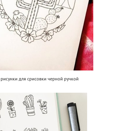
рисунки для срисовки черной ручкой