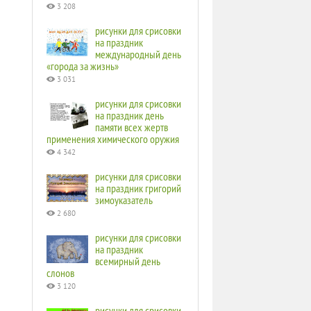
3 208
рисунки для срисовки
на праздник
международный день
«города за жизнь»
3 031
рисунки для срисовки
на праздник день
памяти всех жертв
применения химического оружия
4 342
рисунки для срисовки
на праздник григорий
зимоуказатель
2 680
рисунки для срисовки
на праздник
всемирный день
слонов
3 120
рисунки для срисовки