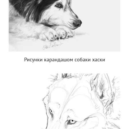
Рисунки карандашом собаки хаски