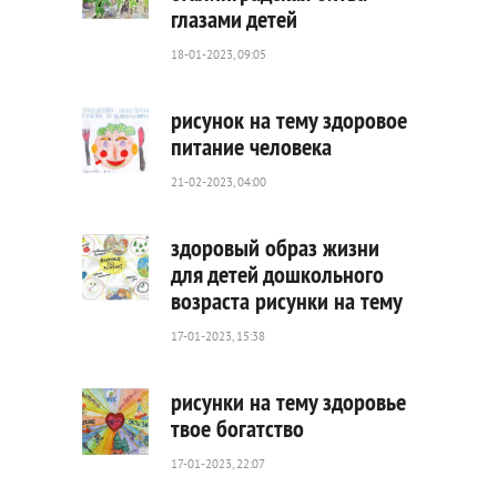
глазами детей
6
791
18-01-2023, 09:05
0
рисунок на тему здоровое
питание человека
21-02-2023, 04:00
4
633
0
здоровый образ жизни
для детей дошкольного
возраста рисунки на тему
495
0
17-01-2023, 15:38
рисунки на тему здоровье
твое богатство
17-01-2023, 22:07
3
175