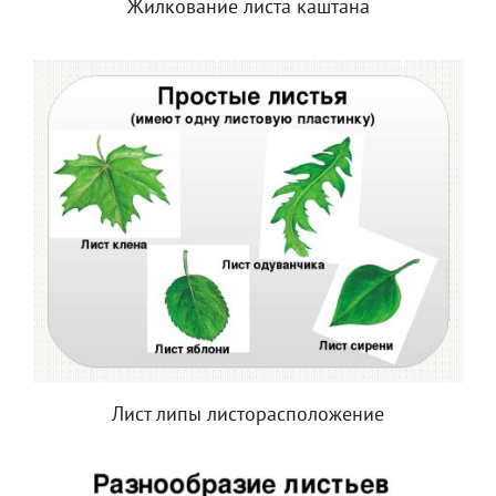
Жилкование листа каштана
Лист липы листорасположение